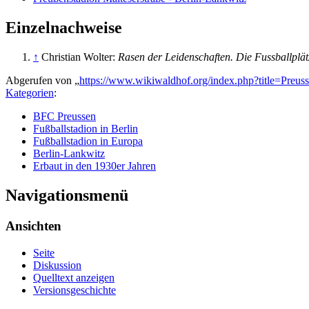
Einzelnachweise
↑
Christian Wolter:
Rasen der Leidenschaften. Die Fussballplät
Abgerufen von „
https://www.wikiwaldhof.org/index.php?title=Preu
Kategorien
:
BFC Preussen
Fußballstadion in Berlin
Fußballstadion in Europa
Berlin-Lankwitz
Erbaut in den 1930er Jahren
Navigationsmenü
Ansichten
Seite
Diskussion
Quelltext anzeigen
Versionsgeschichte