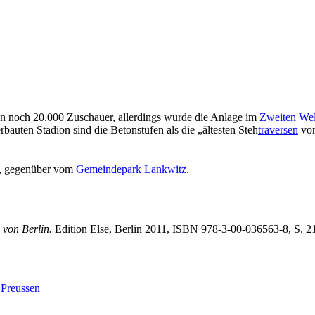
n noch 20.000 Zuschauer, allerdings wurde die Anlage im
Zweiten Wel
bauten Stadion sind die Betonstufen als die „ältesten Steh
traversen
von
m, gegenüber vom
Gemeindepark Lankwitz
.
 von Berlin.
Edition Else, Berlin 2011, ISBN 978-3-00-036563-8, S. 2
Preussen