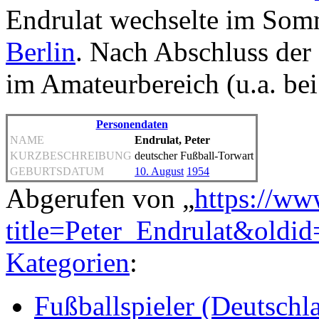
Endrulat wechselte im So
Berlin
. Nach Abschluss der 
im Amateurbereich (u.a. be
Personendaten
NAME
Endrulat, Peter
KURZBESCHREIBUNG
deutscher Fußball-Torwart
GEBURTSDATUM
10. August
1954
Abgerufen von „
https://ww
title=Peter_Endrulat&oldi
Kategorien
:
Fußballspieler (Deutschl