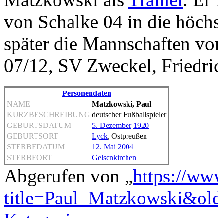
von Schalke 04 in die höchs
später die Mannschaften vo
07/12, SV Zweckel, Friedri
Personendaten
NAME
Matzkowski, Paul
KURZBESCHREIBUNG
deutscher Fußballspieler
GEBURTSDATUM
5. Dezember
1920
GEBURTSORT
Lyck
, Ostpreußen
STERBEDATUM
12. Mai
2004
STERBEORT
Gelsenkirchen
Abgerufen von „
https://ww
title=Paul_Matzkowski&ol