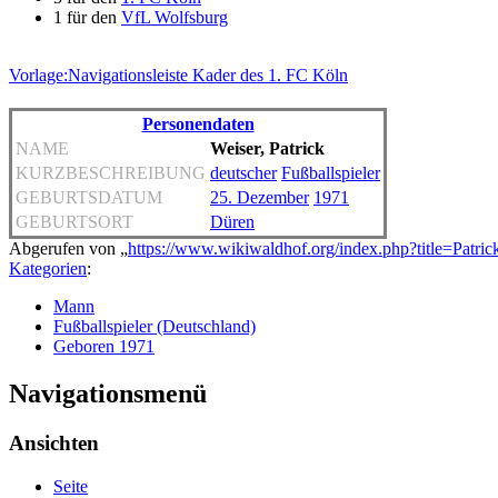
1 für den
VfL Wolfsburg
Vorlage:Navigationsleiste Kader des 1. FC Köln
Personendaten
NAME
Weiser, Patrick
KURZBESCHREIBUNG
deutscher
Fußballspieler
GEBURTSDATUM
25. Dezember
1971
GEBURTSORT
Düren
Abgerufen von „
https://www.wikiwaldhof.org/index.php?title=Patr
Kategorien
:
Mann
Fußballspieler (Deutschland)
Geboren 1971
Navigationsmenü
Ansichten
Seite