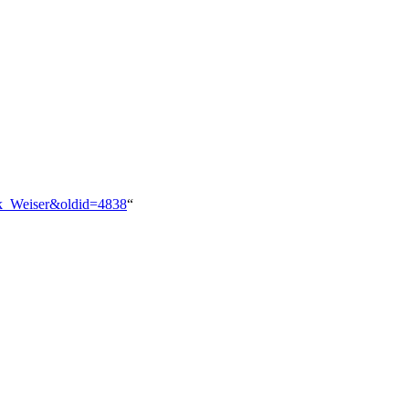
ick_Weiser&oldid=4838
“