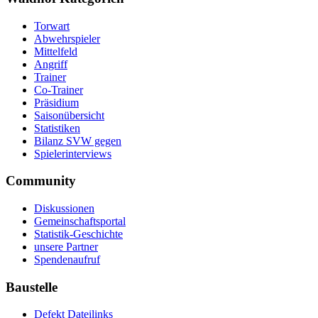
Torwart
Abwehrspieler
Mittelfeld
Angriff
Trainer
Co-Trainer
Präsidium
Saisonübersicht
Statistiken
Bilanz SVW gegen
Spielerinterviews
Community
Diskussionen
Gemeinschaftsportal
Statistik-Geschichte
unsere Partner
Spendenaufruf
Baustelle
Defekt Dateilinks