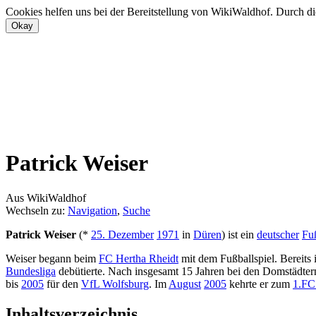
Cookies helfen uns bei der Bereitstellung von WikiWaldhof. Durch di
Patrick Weiser
Aus WikiWaldhof
Wechseln zu:
Navigation
,
Suche
Patrick Weiser
(*
25. Dezember
1971
in
Düren
) ist ein
deutscher
Fuß
Weiser begann beim
FC Hertha Rheidt
mit dem Fußballspiel. Bereits
Bundesliga
debütierte. Nach insgesamt 15 Jahren bei den Domstädter
bis
2005
für den
VfL Wolfsburg
. Im
August
2005
kehrte er zum
1.FC
Inhaltsverzeichnis