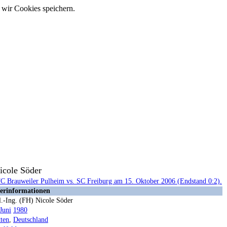
 wir Cookies speichern.
icole Söder
lerinformationen
l.-Ing. (FH) Nicole Söder
Juni
1980
tten
,
Deutschland