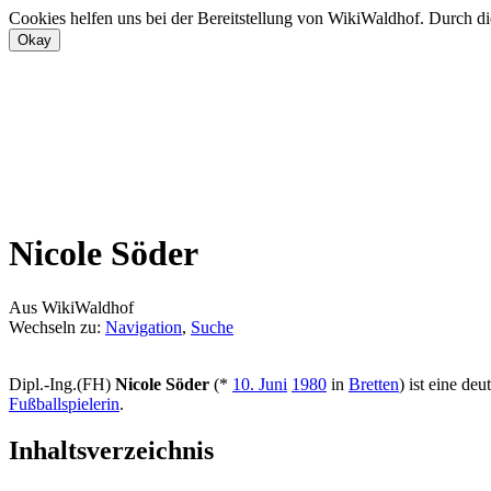
Cookies helfen uns bei der Bereitstellung von WikiWaldhof. Durch di
Nicole Söder
Aus WikiWaldhof
Wechseln zu:
Navigation
,
Suche
Dipl.-Ing.(FH)
Nicole Söder
(*
10. Juni
1980
in
Bretten
) ist eine deu
Fußballspielerin
.
Inhaltsverzeichnis