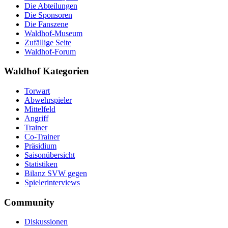
Die Abteilungen
Die Sponsoren
Die Fanszene
Waldhof-Museum
Zufällige Seite
Waldhof-Forum
Waldhof Kategorien
Torwart
Abwehrspieler
Mittelfeld
Angriff
Trainer
Co-Trainer
Präsidium
Saisonübersicht
Statistiken
Bilanz SVW gegen
Spielerinterviews
Community
Diskussionen