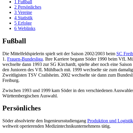
1
Fußball
2
Persönliches
3
Vereine
4
Statistik
5
Erfolge
6
Weblinks
Fußball
Die Mittelfeldspielerin spielt seit der Saison 2002/2003 beim
SC Frei
1.
Frauen-Bundesliga
. Ihre Karriere begann Söder 1990 beim VfL M
wechselte dann 1993 zur SG Kirchardt, spielte aber noch eine Saison 
den Junioren des VfL Mühlbach mit. 1999 wechselte sie zum damali
Zweitligisten TSV Crailsheim. 2002 wechselte sie dann zum Bundesl
Freiburg.
Zwischen 1993 und 1999 kam Söder in den verschiedenen Auswahlen
Württembergischen Auswahl.
Persönliches
Söder absolvierte den Ingenieursstudiengang
Produktion und Logistik
weltweit operierenden Medizintechnikunternehmens tätig.