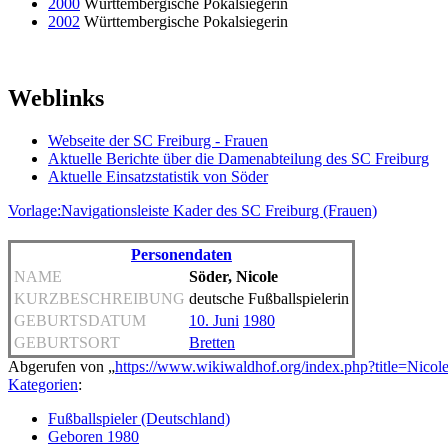
2000
Württembergische Pokalsiegerin
2002
Württembergische Pokalsiegerin
Weblinks
Webseite der SC Freiburg - Frauen
Aktuelle Berichte über die Damenabteilung des SC Freiburg
Aktuelle Einsatzstatistik von Söder
Vorlage:Navigationsleiste Kader des SC Freiburg (Frauen)
Personendaten
NAME
Söder, Nicole
KURZBESCHREIBUNG
deutsche Fußballspielerin
GEBURTSDATUM
10. Juni
1980
GEBURTSORT
Bretten
Abgerufen von „
https://www.wikiwaldhof.org/index.php?title=Nico
Kategorien
:
Fußballspieler (Deutschland)
Geboren 1980