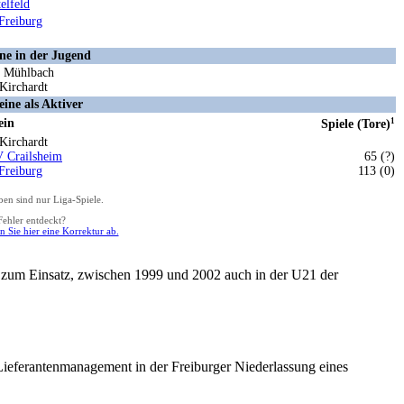
elfeld
Freiburg
ne in der Jugend
 Mühlbach
Kirchardt
eine als Aktiver
ein
1
Spiele (Tore)
Kirchardt
 Crailsheim
65 (?)
Freiburg
113 (0)
n sind nur Liga-Spiele.
Fehler entdeckt?
 Sie hier eine Korrektur ab.
zum Einsatz, zwischen 1999 und 2002 auch in der U21 der
Lieferantenmanagement in der Freiburger Niederlassung eines