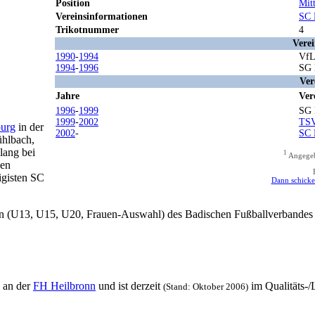
Position
Mitt
Vereinsinformationen
SC 
Trikotnummer
4
Verei
1990
-
1994
VfL
1994
-
1996
SG 
Ver
Jahre
Ver
1996
-
1999
SG 
1999
-
2002
TSV
burg
in der
2002
-
SC 
ühlbach,
lang bei
1
Angegebe
gen
igisten SC
Dann schicken
 (U13, U15, U20, Frauen-Auswahl) des Badischen Fußballverbandes 
an der
FH Heilbronn
und ist derzeit
im Qualitäts-/
(Stand: Oktober 2006)