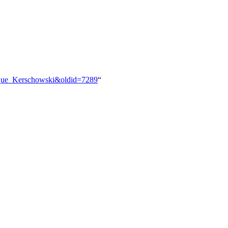
nique_Kerschowski&oldid=7289
“