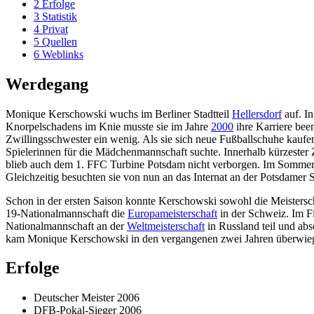
2
Erfolge
3
Statistik
4
Privat
5
Quellen
6
Weblinks
Werdegang
Monique Kerschowski wuchs im Berliner Stadtteil
Hellersdorf
auf. In
Knorpelschadens im Knie musste sie im Jahre
2000
ihre Karriere been
Zwillingsschwester ein wenig. Als sie sich neue Fußballschuhe kaufen 
Spielerinnen für die Mädchenmannschaft suchte. Innerhalb kürzester 
blieb auch dem 1. FFC Turbine Potsdam nicht verborgen. Im Somme
Gleichzeitig besuchten sie von nun an das Internat an der Potsdamer 
Schon in der ersten Saison konnte Kerschowski sowohl die Meistersc
19-Nationalmannschaft die
Europameisterschaft
in der Schweiz. Im Fi
Nationalmannschaft an der
Weltmeisterschaft
in Russland teil und abs
kam Monique Kerschowski in den vergangenen zwei Jahren überwiegen
Erfolge
Deutscher Meister 2006
DFB-Pokal-Sieger 2006