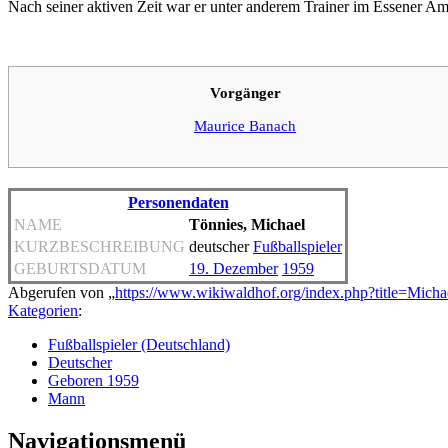
Nach seiner aktiven Zeit war er unter anderem Trainer im Essener Am
Vorgänger
Maurice Banach
Personendaten
NAME
Tönnies, Michael
KURZBESCHREIBUNG
deutscher
Fußballspieler
GEBURTSDATUM
19. Dezember
1959
Abgerufen von „
https://www.wikiwaldhof.org/index.php?title=Mic
Kategorien
:
Fußballspieler (Deutschland)
Deutscher
Geboren 1959
Mann
Navigationsmenü