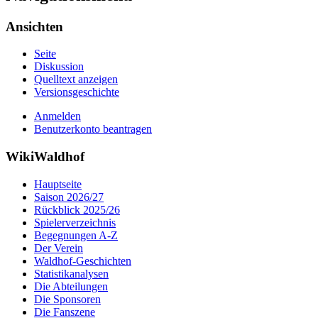
Ansichten
Seite
Diskussion
Quelltext anzeigen
Versionsgeschichte
Anmelden
Benutzerkonto beantragen
WikiWaldhof
Hauptseite
Saison 2026/27
Rückblick 2025/26
Spielerverzeichnis
Begegnungen A-Z
Der Verein
Waldhof-Geschichten
Statistikanalysen
Die Abteilungen
Die Sponsoren
Die Fanszene