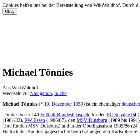
Cookies helfen uns bei der Bereitstellung von WikiWaldhof. Durch di
Michael Tönnies
Aus WikiWaldhof
Wechseln zu:
Navigation
,
Suche
Michael Tönnies
(*
19. Dezember
1959
) ist ein ehemaliger
deutsche
Tönnies bestritt 40
Fußball-Bundesligaspiele
für den
FC Schalke 04
(
(1981/82),
RW Essen
(1986/87), den
MSV Duisburg
(1989 bis 1991
Tore für den MSV Duisburg) und in der Oberligasaison 1985/86 (24 To
Hattrick der Bundesligageschichte beim 6:2 gegen den Karlsruher SC e