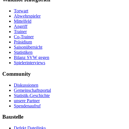
Torwart
Abwehrspieler
Mittelfeld
Angriff
Trainer
Co-Trainer
Präsidium
Saisonübersicht
Statistiken
Bilanz SVW gegen
Spielerinterviews
Community
Diskussionen
Gemeinschaftsportal
Statistik-Geschichte
unsere Partner
Spendenaufruf
Baustelle
Defekt Dateilinks