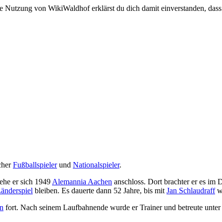
e Nutzung von WikiWaldhof erklärst du dich damit einverstanden, dass
scher
Fußballspieler
und
Nationalspieler
.
 ehe er sich 1949
Alemannia Aachen
anschloss. Dort brachter er es im 
änderspiel
bleiben. Es dauerte dann 52 Jahre, bis mit
Jan Schlaudraff
wi
n
fort. Nach seinem Laufbahnende wurde er Trainer und betreute unte