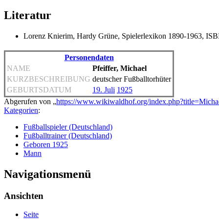
Literatur
Lorenz Knierim, Hardy Grüne, Spielerlexikon 1890-1963, IS
Personendaten
NAME
Pfeiffer, Michael
KURZBESCHREIBUNG
deutscher Fußballtorhüter
GEBURTSDATUM
19. Juli
1925
Abgerufen von „
https://www.wikiwaldhof.org/index.php?title=Mich
Kategorien
:
Fußballspieler (Deutschland)
Fußballtrainer (Deutschland)
Geboren 1925
Mann
Navigationsmenü
Ansichten
Seite