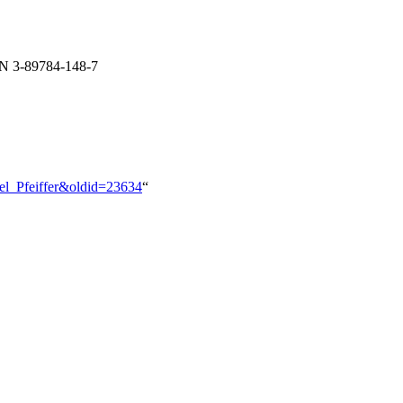
BN 3-89784-148-7
ael_Pfeiffer&oldid=23634
“