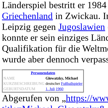
Länderspiel bestritt er 19
Griechenland
in Zwickau. I
Leipzig gegen
Jugoslawien
konnte er sein einziges Länd
Qualifikation für die Weltm
wurde aber dennoch verpass
Personendaten
NAME
Glowatzky, Michael
KURZBESCHREIBUNG
deutscher
Fußballspieler
GEBURTSDATUM
1. Juli
1960
Abgerufen von „
https://ww