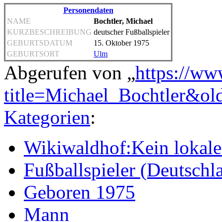
Personendaten
NAME
Bochtler, Michael
KURZBESCHREIBUNG
deutscher Fußballspieler
GEBURTSDATUM
15. Oktober 1975
GEBURTSORT
Ulm
Abgerufen von „
https://ww
title=Michael_Bochtler&o
Kategorien
:
Wikiwaldhof:Kein lokales
Fußballspieler (Deutschl
Geboren 1975
Mann