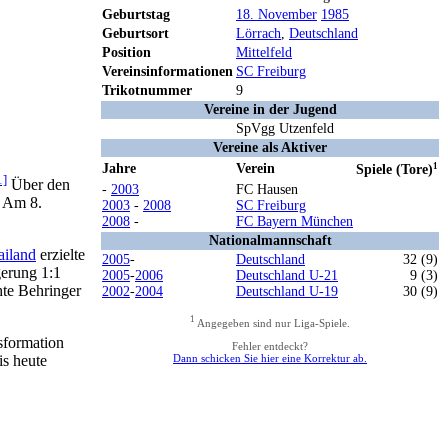
Geburtstag
18. November
1985
Geburtsort
Lörrach
,
Deutschland
Position
Mittelfeld
Vereinsinformationen
SC Freiburg
Trikotnummer
9
Vereine in der Jugend
SpVgg Utzenfeld
Vereine als Aktiver
Jahre
Verein
1
Spiele (Tore)
1]
Über den
-
2003
FC Hausen
. Am 8.
2003
-
2008
SC Freiburg
2008
-
FC Bayern München
Nationalmannschaft
ailand
erzielte
2005
-
Deutschland
32 (9)
gerung 1:1
2005
-
2006
Deutschland U-21
9 (3)
te Behringer
2002
-
2004
Deutschland U-19
30 (9)
1
Angegeben sind nur Liga-Spiele.
sformation
Fehler entdeckt?
is heute
Dann schicken Sie hier eine Korrektur ab.