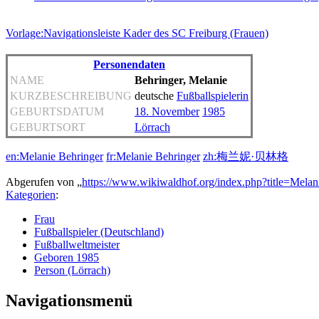
Vorlage:Navigationsleiste Kader des SC Freiburg (Frauen)
Personendaten
NAME
Behringer, Melanie
KURZBESCHREIBUNG
deutsche
Fußballspielerin
GEBURTSDATUM
18. November
1985
GEBURTSORT
Lörrach
en:Melanie Behringer
fr:Melanie Behringer
zh:梅兰妮·贝林格
Abgerufen von „
https://www.wikiwaldhof.org/index.php?title=Mel
Kategorien
:
Frau
Fußballspieler (Deutschland)
Fußballweltmeister
Geboren 1985
Person (Lörrach)
Navigationsmenü