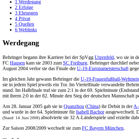
1
Werdegang
2
Erfolge
3
Ehrungen
4
Privat
5
Quellen
6
Weblinks
Werdegang
Behringer begann ihre Karriere bei der SpVgg
Utzenfeld
, wo sie in d
FC
Hausen
kam sie 2003 zum
SC Freiburg
. Behringer durchlief ne
August 2004 verlor sie das Finale der
U-19-Europameisterschaft
gege
Im gleichen Jahr gewann Behringer die
U-19-Frauenfußball-Weltmeis
sie in jedem Spiel jeweils ein Tor. Im Viertelfinale verwandelte Beh
stand. Im Halbfinale traf sie zum 2:1 in der 69. Spielminute (Endstand
mit ihrem 2:0 in der 82. Minute den Sieg der deutschen Mannschaft pe
Am 28. Januar 2005 gab sie in
Quanzhou
(
China
) ihr Debüt in der
A-
und wurde in der 64. Spielminute für
Isabell Bachor
ausgewechselt. Da
absolvierte sie 32 A-Länderspiele und erzielte dab
(Stand: 14. Juni 2008)
Zur Saison 2008/2009 wechselt sie zum
FC Bayern München
.