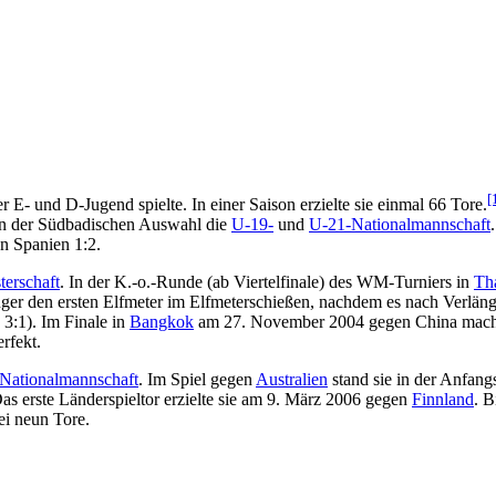
[
er E- und D-Jugend spielte. In einer Saison erzielte sie einmal 66 Tore.
ben der Südbadischen Auswahl die
U-19-
und
U-21-Nationalmannschaft
n Spanien 1:2.
terschaft
. In der K.-o.-Runde (ab Viertelfinale) des WM-Turniers in
Th
ringer den ersten Elfmeter im Elfmeterschießen, nachdem es nach Verlän
 3:1). Im Finale in
Bangkok
am 27. November 2004 gegen China mach
rfekt.
Nationalmannschaft
. Im Spiel gegen
Australien
stand sie in der Anfang
s erste Länderspieltor erzielte sie am 9. März 2006 gegen
Finnland
. B
ei neun Tore.