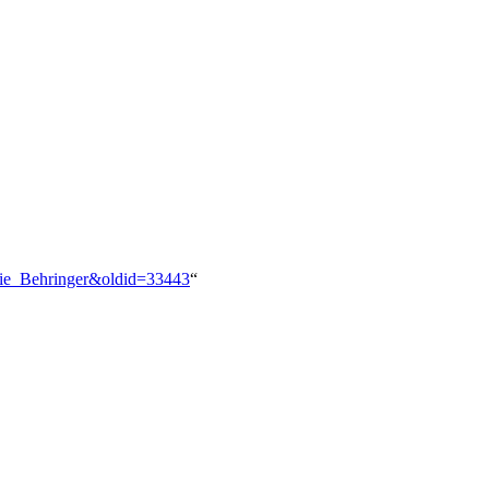
anie_Behringer&oldid=33443
“