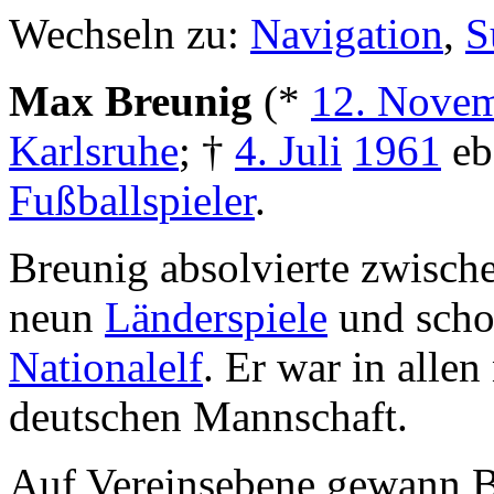
Wechseln zu:
Navigation
,
S
Max Breunig
(*
12. Nove
Karlsruhe
; †
4. Juli
1961
eb
Fußballspieler
.
Breunig absolvierte zwisc
neun
Länderspiele
und schos
Nationalelf
. Er war in alle
deutschen Mannschaft.
Auf Vereinsebene gewann 