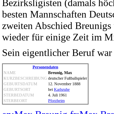
Bezirksligisten (damals höch
besten Mannschaften Deuts
zweiten Abschied Breunigs
wieder für einige Zeit im M
Sein eigentlicher Beruf war
Personendaten
NAME
Breunig, Max
KURZBESCHREIBUNG
deutscher Fußballspieler
GEBURTSDATUM
12. November 1888
GEBURTSORT
bei
Karlsruhe
STERBEDATUM
4. Juli 1961
STERBEORT
Pforzheim