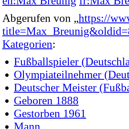
en:Max Breunig
fr:Max Br
Abgerufen von „
https://ww
title=Max_Breunig&oldid
Kategorien
:
Fußballspieler (Deutschl
Olympiateilnehmer (Deut
Deutscher Meister (Fußba
Geboren 1888
Gestorben 1961
Mann