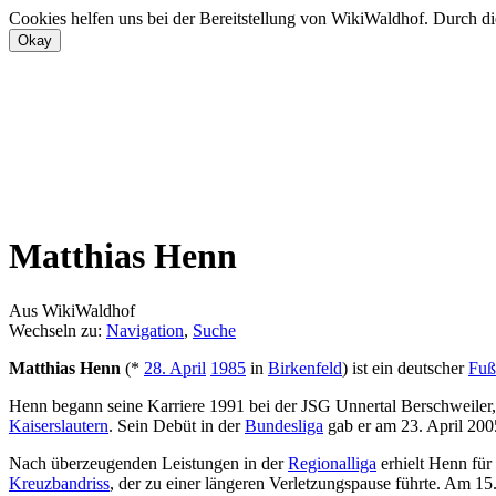
Cookies helfen uns bei der Bereitstellung von WikiWaldhof. Durch di
Matthias Henn
Aus WikiWaldhof
Wechseln zu:
Navigation
,
Suche
Matthias Henn
(*
28. April
1985
in
Birkenfeld
) ist ein deutscher
Fuß
Henn begann seine Karriere 1991 bei der JSG Unnertal Berschweile
Kaiserslautern
. Sein Debüt in der
Bundesliga
gab er am 23. April 200
Nach überzeugenden Leistungen in der
Regionalliga
erhielt Henn für 
Kreuzbandriss
, der zu einer längeren Verletzungspause führte. Am 