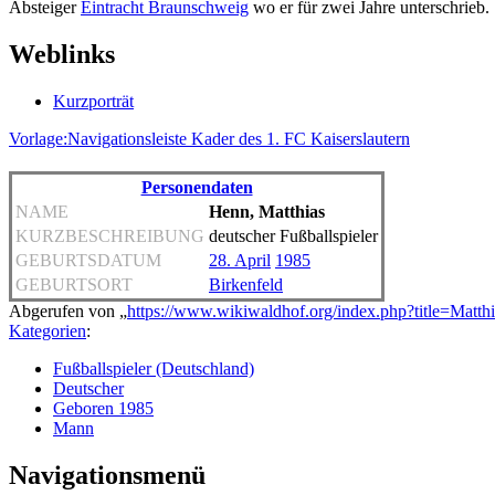
Absteiger
Eintracht Braunschweig
wo er für zwei Jahre unterschrieb.
Weblinks
Kurzporträt
Vorlage:Navigationsleiste Kader des 1. FC Kaiserslautern
Personendaten
NAME
Henn, Matthias
KURZBESCHREIBUNG
deutscher Fußballspieler
GEBURTSDATUM
28. April
1985
GEBURTSORT
Birkenfeld
Abgerufen von „
https://www.wikiwaldhof.org/index.php?title=Mat
Kategorien
:
Fußballspieler (Deutschland)
Deutscher
Geboren 1985
Mann
Navigationsmenü