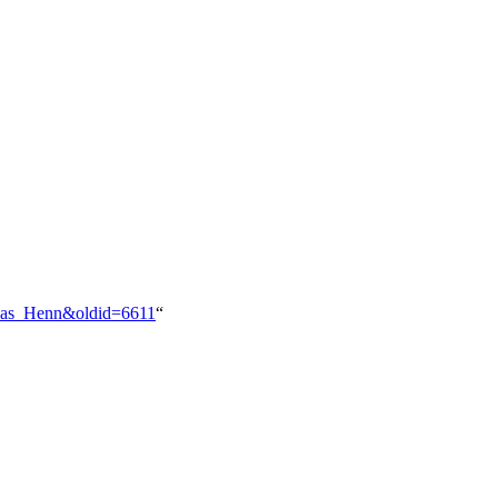
thias_Henn&oldid=6611
“