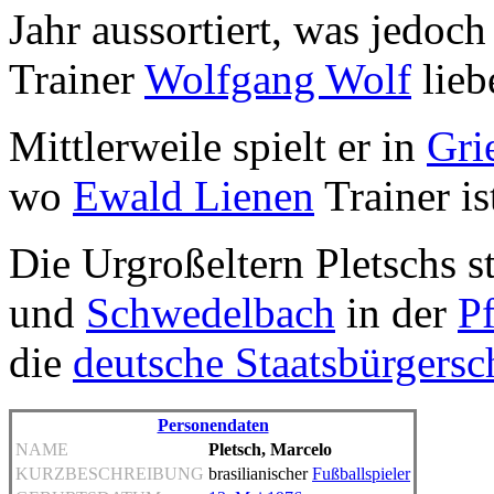
Jahr aussortiert, was jedoch
Trainer
Wolfgang Wolf
lieb
Mittlerweile spielt er in
Gri
wo
Ewald Lienen
Trainer is
Die Urgroßeltern Pletschs
und
Schwedelbach
in der
Pf
die
deutsche Staatsbürgersc
Personendaten
NAME
Pletsch, Marcelo
KURZBESCHREIBUNG
brasilianischer
Fußballspieler