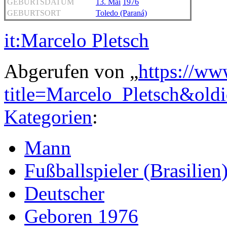
GEBURTSDATUM
13. Mai
1976
GEBURTSORT
Toledo (Paraná)
it:Marcelo Pletsch
Abgerufen von „
https://ww
title=Marcelo_Pletsch&old
Kategorien
:
Mann
Fußballspieler (Brasilien
Deutscher
Geboren 1976