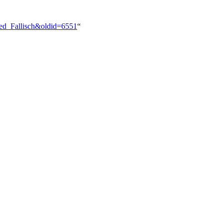
red_Fallisch&oldid=6551
“