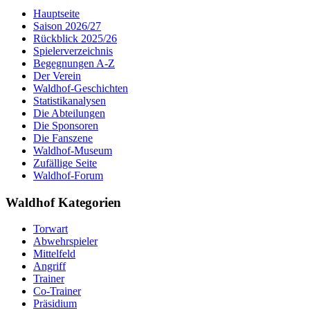
Hauptseite
Saison 2026/27
Rückblick 2025/26
Spielerverzeichnis
Begegnungen A-Z
Der Verein
Waldhof-Geschichten
Statistikanalysen
Die Abteilungen
Die Sponsoren
Die Fanszene
Waldhof-Museum
Zufällige Seite
Waldhof-Forum
Waldhof Kategorien
Torwart
Abwehrspieler
Mittelfeld
Angriff
Trainer
Co-Trainer
Präsidium