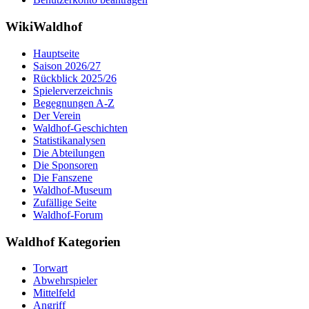
WikiWaldhof
Hauptseite
Saison 2026/27
Rückblick 2025/26
Spielerverzeichnis
Begegnungen A-Z
Der Verein
Waldhof-Geschichten
Statistikanalysen
Die Abteilungen
Die Sponsoren
Die Fanszene
Waldhof-Museum
Zufällige Seite
Waldhof-Forum
Waldhof Kategorien
Torwart
Abwehrspieler
Mittelfeld
Angriff