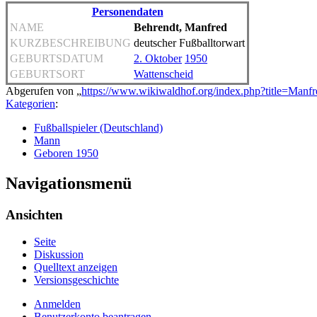
Personendaten
NAME
Behrendt, Manfred
KURZBESCHREIBUNG
deutscher Fußballtorwart
GEBURTSDATUM
2. Oktober
1950
GEBURTSORT
Wattenscheid
Abgerufen von „
https://www.wikiwaldhof.org/index.php?title=Man
Kategorien
:
Fußballspieler (Deutschland)
Mann
Geboren 1950
Navigationsmenü
Ansichten
Seite
Diskussion
Quelltext anzeigen
Versionsgeschichte
Anmelden
Benutzerkonto beantragen