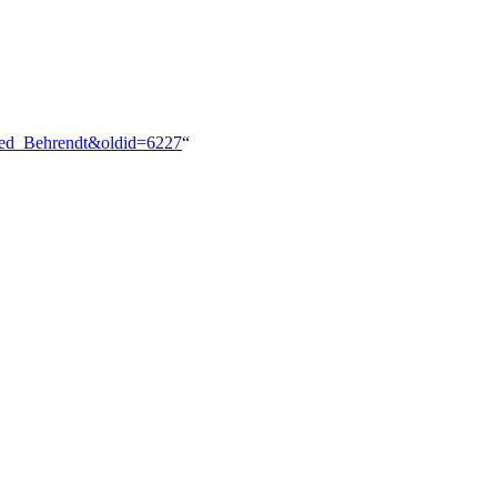
fred_Behrendt&oldid=6227
“