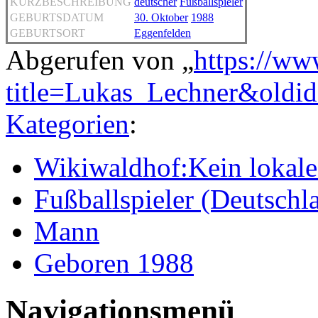
KURZBESCHREIBUNG
deutscher
Fußballspieler
GEBURTSDATUM
30. Oktober
1988
GEBURTSORT
Eggenfelden
Abgerufen von „
https://ww
title=Lukas_Lechner&oldi
Kategorien
:
Wikiwaldhof:Kein lokales
Fußballspieler (Deutschl
Mann
Geboren 1988
Navigationsmenü