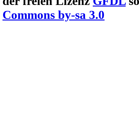
der freien Lizenz
GFDL
so
Commons by-sa 3.0