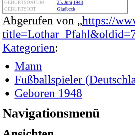
GEBURTSDATUM
25. Juni
1948
GEBURTSORT
Gladbeck
Abgerufen von „
https://ww
title=Lothar_Pfahl&oldid=
Kategorien
:
Mann
Fußballspieler (Deutschl
Geboren 1948
Navigationsmenü
Ansichten