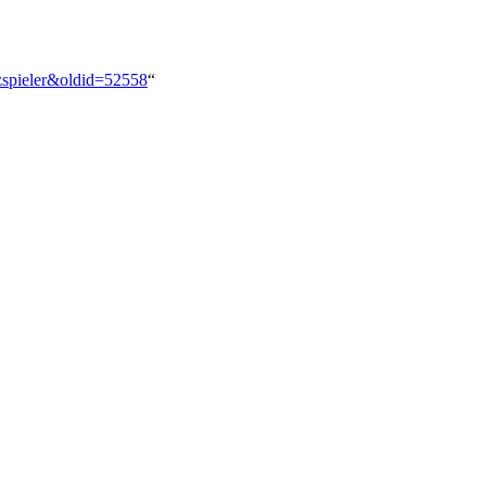
nzspieler&oldid=52558
“