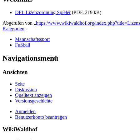
DFL Lizenzordnung Spieler
(PDF, 219 kB)
Abgerufen von „
https://www.wikiwaldhof.org/index.php?title=Lize
Kategorien
:
Mannschaftssport
Fußball
Navigationsmenü
Ansichten
Seite
Diskussion
Quelltext anzeigen
Versionsgeschichte
Anmelden
Benutzerkonto beantragen
WikiWaldhof