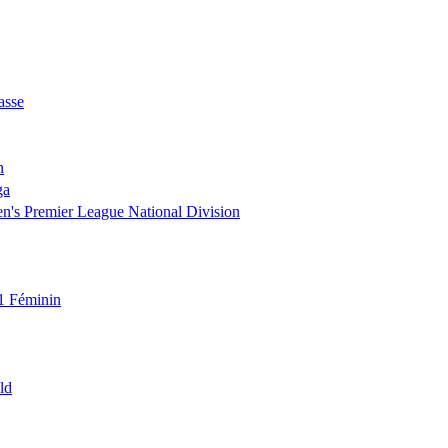
asse
n
ga
's Premier League National Division
1 Féminin
ld