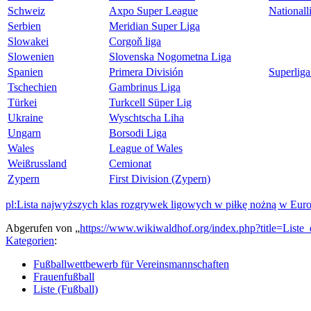
Schweiz
Axpo Super League
Nationall
Serbien
Meridian Super Liga
Slowakei
Corgoň liga
Slowenien
Slovenska Nogometna Liga
Spanien
Primera División
Superlig
Tschechien
Gambrinus Liga
Türkei
Turkcell Süper Lig
Ukraine
Wyschtscha Liha
Ungarn
Borsodi Liga
Wales
League of Wales
Weißrussland
Cemionat
Zypern
First Division (Zypern)
pl:Lista najwyższych klas rozgrywek ligowych w piłkę nożną w Euro
Abgerufen von „
https://www.wikiwaldhof.org/index.php?title=List
Kategorien
:
Fußballwettbewerb für Vereinsmannschaften
Frauenfußball
Liste (Fußball)