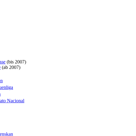
sse
(bis 2007)
e
(ab 2007)
en
enliga
a
to Nacional
enskan