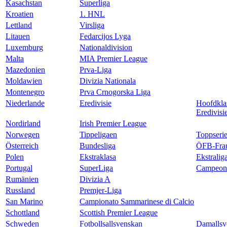
Kasachstan
Superliga
Kroatien
1. HNL
Lettland
Virsliga
Litauen
Fedarcijos Lyga
Luxemburg
Nationaldivision
Malta
MIA Premier League
Mazedonien
Prva-Liga
Moldawien
Divizia Nationala
Montenegro
Prva Crnogorska Liga
Niederlande
Eredivisie
Hoofdkla
Eredivisi
Nordirland
Irish Premier League
Norwegen
Tippeligaen
Toppseri
Österreich
Bundesliga
ÖFB-Frau
Polen
Ekstraklasa
Ekstralig
Portugal
SuperLiga
Campeona
Rumänien
Divizia A
Russland
Premjer-Liga
San Marino
Campionato Sammarinese di Calcio
Schottland
Scottish Premier League
Schweden
Fotbollsallsvenskan
Damallsv