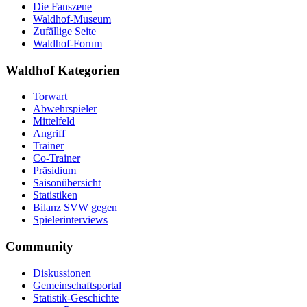
Die Fanszene
Waldhof-Museum
Zufällige Seite
Waldhof-Forum
Waldhof Kategorien
Torwart
Abwehrspieler
Mittelfeld
Angriff
Trainer
Co-Trainer
Präsidium
Saisonübersicht
Statistiken
Bilanz SVW gegen
Spielerinterviews
Community
Diskussionen
Gemeinschaftsportal
Statistik-Geschichte