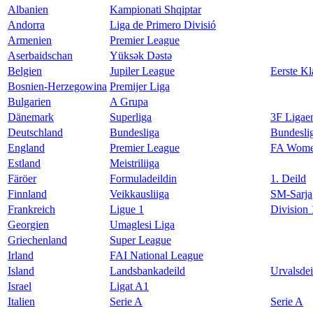
Albanien
Kampionati Shqiptar
Andorra
Liga de Primero Divisió
Armenien
Premier League
Aserbaidschan
Yüksək Dəstə
Belgien
Jupiler League
Eerste Kl
Bosnien-Herzegowina
Premijer Liga
Bulgarien
A Grupa
Dänemark
Superliga
3F Ligae
Deutschland
Bundesliga
Bundesli
England
Premier League
FA Women
Estland
Meistriliiga
Färöer
Formuladeildin
1. Deild
Finnland
Veikkausliiga
SM-Sarja
Frankreich
Ligue 1
Division 
Georgien
Umaglesi Liga
Griechenland
Super League
Irland
FAI National League
Island
Landsbankadeild
Urvalsdei
Israel
Ligat A1
Italien
Serie A
Serie A