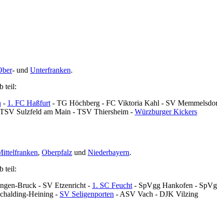
Ober
- und
Unterfranken
.
 teil:
h
-
1. FC Haßfurt
- TG Höchberg - FC Viktoria Kahl - SV Memmelsdorf
- TSV Sulzfeld am Main - TSV Thiersheim -
Würzburger Kickers
ittelfranken
,
Oberpfalz
und
Niederbayern
.
 teil:
angen-Bruck - SV Etzenricht -
1. SC Feucht
- SpVgg Hankofen - SpVgg
chalding-Heining -
SV Seligenporten
- ASV Vach - DJK Vilzing