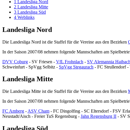
1
Landesliga Nord
2
Landesliga Mitte
3
Landesliga Süd
4
Weblinks
Landesliga Nord
Die Landesliga Nord ist die Staffel für die Vereine aus den Bezirken
In der Saison 2007/08 nehmen folgende Mannschaften am Spielbetrieb
DVV Coburg
- SV Friesen -
VfL Frohnlach
-
SV Alemannia Haibac
Schweinfurt - SpVgg Selbitz -
SpVgg Stegaurach
- FC Strullendorf 
Landesliga Mitte
Die Landesliga Mitte ist die Staffel für die Vereine aus den Bezirken
M
In der Saison 2007/08 nehmen folgende Mannschaften am Spielbetrieb
FC Amberg
-
ASV Cham
- FC Dingolfing - SC Eltersdorf - FSV Erl
Neustadt/Aisch - Freier TuS Regensburg -
Jahn Regensburg II
- SV S
Landesliga Süd