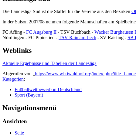
Die Landesliga Süd ist die Staffel für die Vereine aus den Bezirken
Ob
In der Saison 2007/08 nehmen folgende Mannschaften am Spielbetrieb
FC Affing -
FC Augsburg II
- TSV Buchbach -
Wacker Burghausen I
Nördlingen - FC Pipinsried -
TSV Rain am Lech
- SV Raisting -
SB 
Weblinks
Aktuelle Ergebnisse und Tabellen der Landesliga
Abgerufen von „
https://www.wikiwaldhof.org/index.php?title=Land
Kategorien
:
Fußballwettbewerb in Deutschland
Sport (Bayern)
Navigationsmenü
Ansichten
Seite