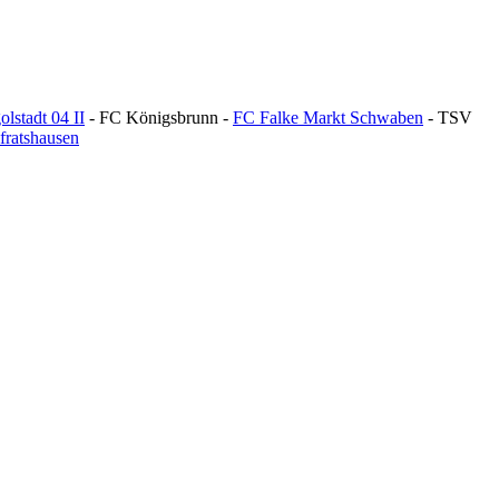
olstadt 04 II
- FC Königsbrunn -
FC Falke Markt Schwaben
- TSV
ratshausen