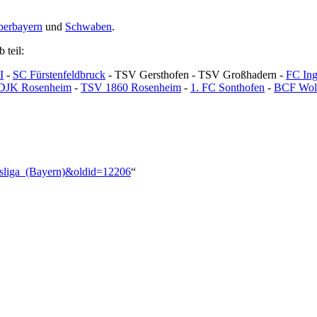
erbayern
und
Schwaben
.
 teil:
I
-
SC Fürstenfeldbruck
- TSV Gersthofen - TSV Großhadern -
FC Ing
DJK Rosenheim
-
TSV 1860 Rosenheim
-
1. FC Sonthofen
-
BCF Wolf
esliga_(Bayern)&oldid=12206
“