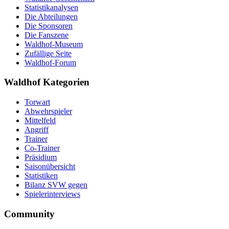
Statistikanalysen
Die Abteilungen
Die Sponsoren
Die Fanszene
Waldhof-Museum
Zufällige Seite
Waldhof-Forum
Waldhof Kategorien
Torwart
Abwehrspieler
Mittelfeld
Angriff
Trainer
Co-Trainer
Präsidium
Saisonübersicht
Statistiken
Bilanz SVW gegen
Spielerinterviews
Community