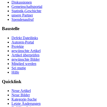
Diskussionen
Gemeinschaftsportal
Statistik-Geschichte
unsere Partner
Spendenaufruf
Baustelle
Defekt Dateilinks
Autoren-Portal
Projekte
gewünschte Artikel
Artikel überprüfen
gewünschte Bilder
Mitglied werden
Sei mutig
Hilfe
Quicklink
Neue Artikel
Neue Bilder
Kategorie-Suche
Letzte Änderungen