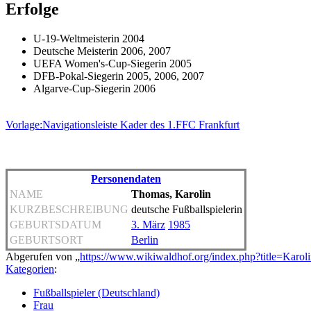
Erfolge
U-19-Weltmeisterin 2004
Deutsche Meisterin 2006, 2007
UEFA Women's-Cup-Siegerin 2005
DFB-Pokal-Siegerin 2005, 2006, 2007
Algarve-Cup-Siegerin 2006
Vorlage:Navigationsleiste Kader des 1.FFC Frankfurt
Personendaten
NAME
Thomas, Karolin
KURZBESCHREIBUNG
deutsche Fußballspielerin
GEBURTSDATUM
3. März
1985
GEBURTSORT
Berlin
Abgerufen von „
https://www.wikiwaldhof.org/index.php?title=Kar
Kategorien
:
Fußballspieler (Deutschland)
Frau