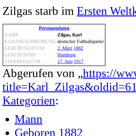
Zilgas starb im
Ersten Welt
Personendaten
NAME
Zilgas, Karl
KURZBESCHREIBUNG
deutscher Fußballspieler
GEBURTSDATUM
2. März
1882
GEBURTSORT
Hamburg
STERBEDATUM
17. Juni
1917
Abgerufen von „
https://ww
title=Karl_Zilgas&oldid=6
Kategorien
:
Mann
Geboren 1882