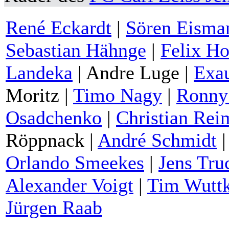
René Eckardt
|
Sören Eisma
Sebastian Hähnge
|
Felix Ho
Landeka
| Andre Luge |
Exa
Moritz |
Timo Nagy
|
Ronny
Osadchenko
|
Christian Rei
Röppnack |
André Schmidt
Orlando Smeekes
|
Jens Tru
Alexander Voigt
|
Tim Wutt
Jürgen Raab