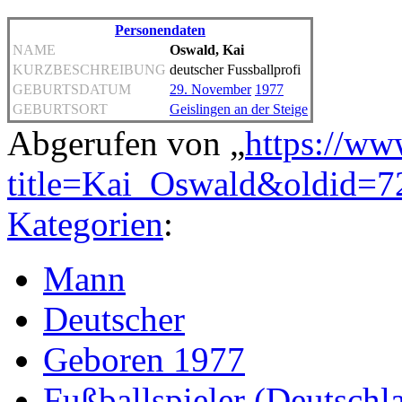
Personendaten
NAME
Oswald, Kai
KURZBESCHREIBUNG
deutscher Fussballprofi
GEBURTSDATUM
29. November
1977
GEBURTSORT
Geislingen an der Steige
Abgerufen von „
https://ww
title=Kai_Oswald&oldid=7
Kategorien
:
Mann
Deutscher
Geboren 1977
Fußballspieler (Deutschl