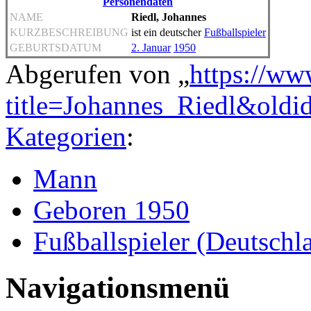
Personendaten
NAME
Riedl, Johannes
KURZBESCHREIBUNG
ist ein deutscher
Fußballspieler
GEBURTSDATUM
2. Januar
1950
Abgerufen von „
https://ww
title=Johannes_Riedl&old
Kategorien
:
Mann
Geboren 1950
Fußballspieler (Deutschl
Navigationsmenü