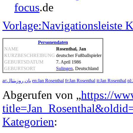
focus
.de
Vorlage:Navigationsleiste 
Personendaten
NAME
Rosenthal, Jan
KURZBESCHREIBUNG
deutscher Fußballspieler
GEBURTSDATUM
7. April 1986
GEBURTSORT
Sulingen
, Deutschland
ar:يان روزينتال
en:Jan Rosenthal
fr:Jan Rosenthal
it:Jan Rosenthal
pl
Abgerufen von „
https://ww
title=Jan_Rosenthal&oldi
Kategorien
: