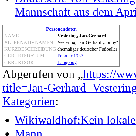
Mannschaft aus dem Apr
Personendaten
NAME
Vestering, Jan-Gerhard
ALTERNATIVNAMEN
Vestering, Jan-Gerhard „Jonny“
KURZBESCHREIBUNG
ehemaliger deutscher Fußballer
GEBURTSDATUM
Februar
1937
GEBURTSORT
Langeoog
Abgerufen von „
https://ww
title=Jan-Gerhard_Vesteri
Kategorien
:
Wikiwaldhof:Kein lokales
Mann