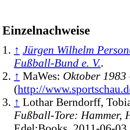
Einzelnachweise
↑
Jürgen Wilhelm Persone
Fußball-Bund e. V.
.
↑
MaWes:
Oktober 1983 
(
http://www.sportschau.
↑
Lothar Berndorff, Tobi
Fußball-Tore: Hammer, H
Edel:Books,
2011-06-03