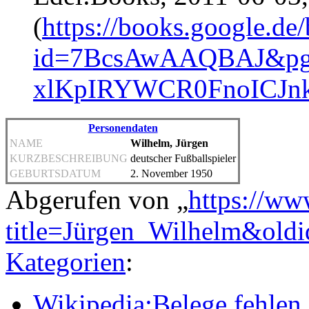
(
https://books.google.de
id=7BcsAwAAQBAJ&pg=
xlKpIRYWCR0FnoICJn
Personendaten
NAME
Wilhelm, Jürgen
KURZBESCHREIBUNG
deutscher Fußballspieler
GEBURTSDATUM
2. November 1950
Abgerufen von „
https://ww
title=Jürgen_Wilhelm&old
Kategorien
:
Wikipedia:Belege fehlen