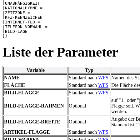
|UNABHÄNGIGKEIT = 

|NATIONALHYMNE = 

|ZEITZONE = 

|KFZ-KENNZEICHEN = 

|INTERNET-TLD = 

|TELEFON-VORWAHL = 

|BILD-LAGE = 

Liste der Parameter
Variable
Typ
NAME
Standard nach
WFS
Namen des Sta
FLÄCHE
Standard nach
WFS
Die Fläche des
BILD-FLAGGE
Standard nach
WFS
auf "1" oder "
BILD-FLAGGE-RAHMEN
Optional
Flagge soll. W
werden.
Angabe der Br
BILD-FLAGGE-BREITE
Optional
Standard ist "
ARTIKEL-FLAGGE
Standard nach
WFS
BILD-WAPPEN
Standard nach
WFS