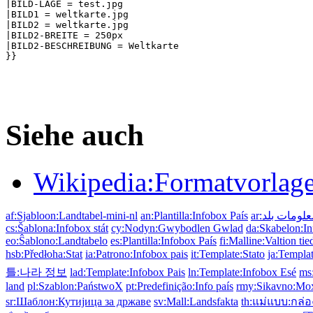
|BILD-LAGE = test.jpg

|BILD1 = weltkarte.jpg

|BILD2 = weltkarte.jpg

|BILD2-BREITE = 250px

|BILD2-BESCHREIBUNG = Weltkarte

Siehe auch
Wikipedia:Formatvorlage
af:Sjabloon:Landtabel-mini-nl
an:Plantilla:Infobox País
ar:ومات بلد
cs:Šablona:Infobox stát
cy:Nodyn:Gwybodlen Gwlad
da:Skabelon:In
eo:Ŝablono:Landtabelo
es:Plantilla:Infobox País
fi:Malline:Valtion tie
hsb:Předłoha:Stat
ia:Patrono:Infobox pais
it:Template:Stato
ja:Temp
틀:나라 정보
lad:Template:Infobox Pais
ln:Template:Infobox Esé
ms
land
pl:Szablon:PaństwoX
pt:Predefinição:Info país
rmy:Sikavno:Mo
sr:Шаблон:Кутијица за државе
sv:Mall:Landsfakta
th:แม่แบบ:กล่