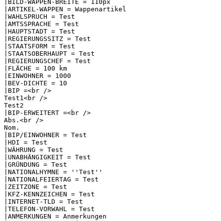
|BILD-WAPPEN-BREITE = 110px

|ARTIKEL-WAPPEN = Wappenartikel

|WAHLSPRUCH = Test

|AMTSSPRACHE = Test

|HAUPTSTADT = Test

|REGIERUNGSSITZ = Test

|STAATSFORM = Test

|STAATSOBERHAUPT = Test

|REGIERUNGSCHEF = Test

|FLÄCHE = 100 km

|EINWOHNER = 1000

|BEV-DICHTE = 10

|BIP =<br />

Test1<br />

Test2

|BIP-ERWEITERT =<br />

Abs.<br />

Nom.

|BIP/EINWOHNER = Test

|HDI = Test

|WÄHRUNG = Test

|UNABHÄNGIGKEIT = Test

|GRÜNDUNG = Test

|NATIONALHYMNE = ''Test''

|NATIONALFEIERTAG = Test

|ZEITZONE = Test

|KFZ-KENNZEICHEN = Test

|INTERNET-TLD = Test

|TELEFON-VORWAHL = Test

|ANMERKUNGEN = Anmerkungen
