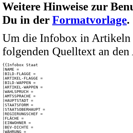
Weitere Hinweise zur Benu
Du in der
Formatvorlage
.
Um die Infobox in Artikeln 
folgenden Quelltext an den 
{{Infobox Staat

|NAME = 

|BILD-FLAGGE = 

|ARTIKEL-FLAGGE = 

|BILD-WAPPEN = 

|ARTIKEL-WAPPEN = 

|WAHLSPRUCH = 

|AMTSSPRACHE = 

|HAUPTSTADT = 

|STAATSFORM = 

|STAATSOBERHAUPT = 

|REGIERUNGSCHEF = 

|FLÄCHE = 

|EINWOHNER = 

|BEV-DICHTE = 

|WÄHRUNG = 
