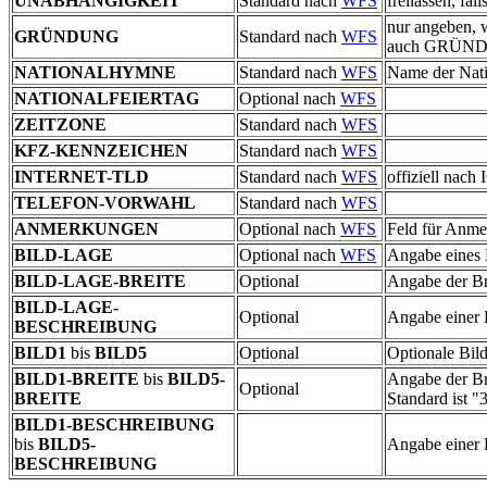
UNABHÄNGIGKEIT
Standard nach
WFS
freilassen, 
nur angeben,
GRÜNDUNG
Standard nach
WFS
auch GRÜND
NATIONALHYMNE
Standard nach
WFS
Name der Nati
NATIONALFEIERTAG
Optional nach
WFS
ZEITZONE
Standard nach
WFS
KFZ-KENNZEICHEN
Standard nach
WFS
INTERNET-TLD
Standard nach
WFS
offiziell nac
TELEFON-VORWAHL
Standard nach
WFS
ANMERKUNGEN
Optional nach
WFS
Feld für Anme
BILD-LAGE
Optional nach
WFS
Angabe eines B
BILD-LAGE-BREITE
Optional
Angabe der Br
BILD-LAGE-
Optional
Angabe einer
BESCHREIBUNG
BILD1
bis
BILD5
Optional
Optionale Bild
BILD1-BREITE
bis
BILD5-
Angabe der Bre
Optional
BREITE
Standard ist "
BILD1-BESCHREIBUNG
bis
BILD5-
Angabe einer 
BESCHREIBUNG