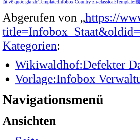
tắt về quốc gia
zh:Template:Infobox Country
zh-classical:Templat
Abgerufen von „
https://ww
title=Infobox_Staat&oldid
Kategorien
:
Wikiwaldhof:Defekter Da
Vorlage:Infobox Verwalt
Navigationsmenü
Ansichten