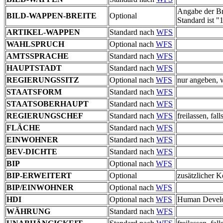
Angabe der Br
BILD-WAPPEN-BREITE
Optional
Standard ist "
ARTIKEL-WAPPEN
Standard nach
WFS
WAHLSPRUCH
Optional nach
WFS
AMTSSPRACHE
Standard nach
WFS
HAUPTSTADT
Standard nach
WFS
REGIERUNGSSITZ
Optional nach
WFS
nur angeben, w
STAATSFORM
Standard nach
WFS
STAATSOBERHAUPT
Standard nach
WFS
REGIERUNGSCHEF
Standard nach
WFS
freilassen
FLÄCHE
Standard nach
WFS
EINWOHNER
Standard nach
WFS
BEV-DICHTE
Standard nach
WFS
BIP
Optional nach
WFS
BIP-ERWEITERT
Optional
zusätzlicher K
BIP/EINWOHNER
Optional nach
WFS
HDI
Optional nach
WFS
Human Develo
WÄHRUNG
Standard nach
WFS