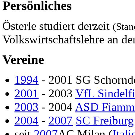
Persönliches
Österle studiert derzeit
(Stan
Volkswirtschaftslehre an de
Vereine
1994
- 2001 SG Schornd
2001
- 2003
VfL Sindelf
2003
- 2004
ASD Fiamm
2004
-
2007
SC Freiburg
seit
2007
AC Milan (
Itali