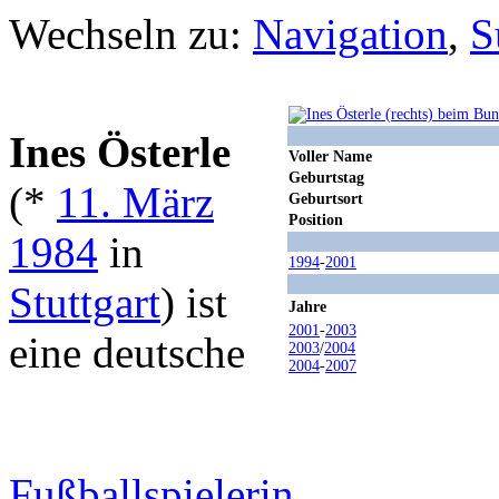
Wechseln zu:
Navigation
,
S
Ines Österle
Voller Name
Geburtstag
(*
11. März
Geburtsort
Position
1984
in
1994
-
2001
Stuttgart
) ist
Jahre
2001
-
2003
eine deutsche
2003
/
2004
2004
-
2007
Fußballspielerin
.