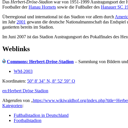
Das
Herbert-Dröse-Stadion
war von 1951-1999 Austragungsort der 
Footballer der
Hanau Hornets
sowie die Fußballer des
Hanauer SC 1
Überregional und international ist das Stadion vor allem durch
Americ
im Jahr
2001
gewann die deutsche Nationalmannschaft das Endspiel
gastierten bereits im Stadion.
Im Juni 2007 ist das Stadion Austragungsort des Pokalfinales des H
Weblinks
Commons: Herbert-Dröse-Stadion
– Sammlung von Bildern und/
WM-2003
Koordinaten:
50° 8' 34" N, 8° 52' 59" O
en:Herbert Dröse Stadion
Abgerufen von „
https://www.wikiwaldhof.org/index.php?title=Herb
Kategorien
:
Fußballstadion in Deutschland
Footballstadion