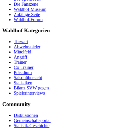
Die Fanszene
Waldhof-Museum
Zufällige Seite
Waldhof-Forum
Waldhof Kategorien
Torwart
Abwehrspieler
Mittelfeld
Angriff
Trainer
Co-Trainer
Präsidium
Saisonübersicht
Statistiken
Bilanz SVW gegen
Spielerinterviews
Community
Diskussionen
Gemeinschaftsportal
Statistik-Geschichte