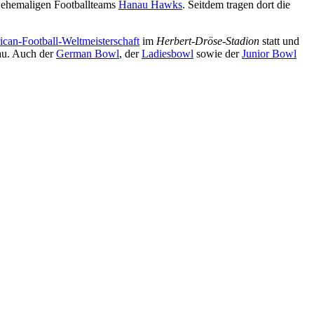
s ehemaligen Footballteams
Hanau Hawks
. Seitdem tragen dort die
can-Football-Weltmeisterschaft
im
Herbert-Dröse-Stadion
statt und
au. Auch der
German Bowl
, der
Ladiesbowl
sowie der
Junior Bowl