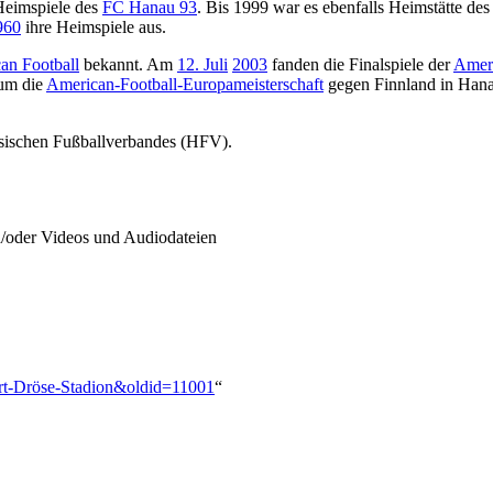
Heimspiele des
FC Hanau 93
. Bis 1999 war es ebenfalls Heimstätte de
960
ihre Heimspiele aus.
an Football
bekannt. Am
12. Juli
2003
fanden die Finalspiele der
Ameri
 um die
American-Football-Europameisterschaft
gegen Finnland in Han
essischen Fußballverbandes (HFV).
oder Videos und Audiodateien
ert-Dröse-Stadion&oldid=11001
“