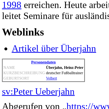
1998
erreichen. Heute arbe
leitet Seminare für ausländi
Weblinks
Artikel über Überjahn
Personendaten
NAME
Überjahn, Heinz-Peter
KURZBESCHREIBUNG
deutscher Fußballtrainer
GEBURTSORT
Velbert
sv:Peter Ueberjahn
Abgerufen von „
https://ww