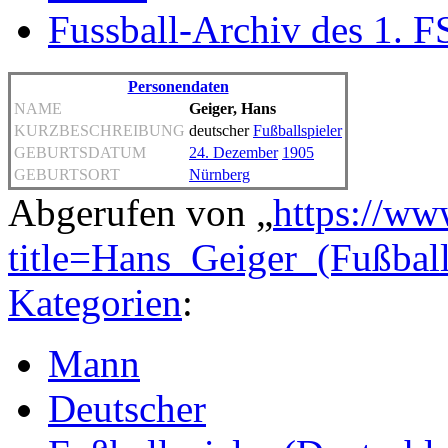
Fussball-Archiv des 1. 
Personendaten
NAME
Geiger, Hans
KURZBESCHREIBUNG
deutscher
Fußballspieler
GEBURTSDATUM
24. Dezember
1905
GEBURTSORT
Nürnberg
Abgerufen von „
https://ww
title=Hans_Geiger_(Fußbal
Kategorien
:
Mann
Deutscher