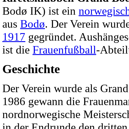
Bodø IK) ist ein
norwegisc
aus
Bodø
. Der Verein wur
1917
gegründet. Aushängesc
ist die
Frauenfußball
-Abtei
Geschichte
Der Verein wurde als Grand
1986 gewann die Frauenman
nordnorwegische Meistersch
in der Endrunde den dritten