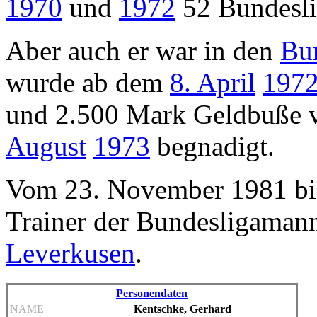
1970
und
1972
52 Bundeslig
Aber auch er war in den
Bu
wurde ab dem
8. April
197
und 2.500 Mark Geldbuße ve
August
1973
begnadigt.
Vom 23. November 1981 bis
Trainer der Bundesligaman
Leverkusen
.
Personendaten
NAME
Kentschke, Gerhard