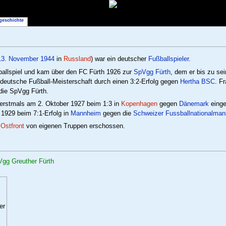
geschichte
13. November
1944
in
Russland
) war ein deutscher
Fußballspieler
.
allspiel und kam über den FC Fürth 1926 zur
SpVgg Fürth
, dem er bis zu se
deutsche Fußball-Meisterschaft durch einen 3:2-Erfolg gegen
Hertha BSC
. F
 die SpVgg Fürth.
erstmals am 2. Oktober 1927 beim 1:3 in
Kopenhagen
gegen
Dänemark
einge
r 1929 beim 7:1-Erfolg in
Mannheim
gegen die
Schweizer Fussballnationalman
r
Ostfront
von eigenen Truppen erschossen.
Vgg Greuther Fürth
er