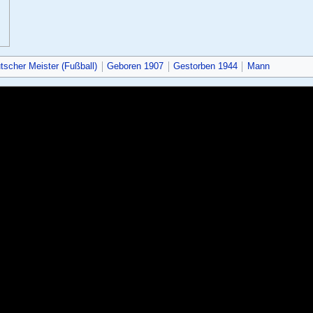
tscher Meister (Fußball)
Geboren 1907
Gestorben 1944
Mann