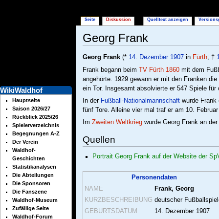
Seite
Diskussion
Quelltext anzeigen
Versions
Georg Frank
Wechseln zu:
Navigation
,
Suche
Georg Frank
(*
14. Dezember
1907
in
Fürth
; †
Frank begann beim
TV Fürth 1860
mit dem Fußb
angehörte. 1929 gewann er mit den Franken die 
ein Tor. Insgesamt absolvierte er 547 Spiele für
WikiWaldhof
In der
Fußball-Nationalmannschaft
wurde Frank 
Hauptseite
Saison 2026/27
fünf Tore. Alleine vier mal traf er am 10. Februa
Rückblick 2025/26
Im
Zweiten Weltkrieg
wurde Georg Frank an de
Spielerverzeichnis
Begegnungen A-Z
Quellen
Der Verein
Waldhof-
Portrait Georg Frank auf der Website der Sp
Geschichten
Statistikanalysen
Die Abteilungen
Personendaten
Die Sponsoren
NAME
Frank, Georg
Die Fanszene
KURZBESCHREIBUNG
deutscher Fußballspiel
Waldhof-Museum
Zufällige Seite
GEBURTSDATUM
14. Dezember 1907
Waldhof-Forum