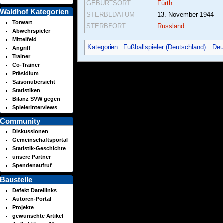
GEBURTSORT
Fürth
Waldhof Kategorien
STERBEDATUM
13. November 1944
Torwart
STERBEORT
Russland
Abwehrspieler
Mittelfeld
Kategorien
:
Fußballspieler (Deutschland)
Deu
Angriff
Trainer
Co-Trainer
Präsidium
Saisonübersicht
Statistiken
Bilanz SVW gegen
Spielerinterviews
Community
Diskussionen
Gemeinschaftsportal
Statistik-Geschichte
unsere Partner
Spendenaufruf
Baustelle
Defekt Dateilinks
Autoren-Portal
Projekte
gewünschte Artikel