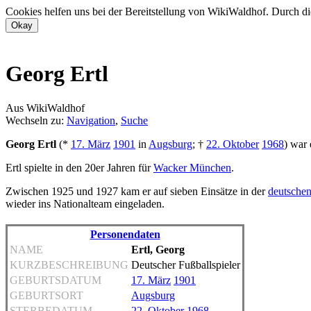
Cookies helfen uns bei der Bereitstellung von WikiWaldhof. Durch di
Georg Ertl
Aus WikiWaldhof
Wechseln zu:
Navigation
,
Suche
Georg Ertl
(*
17. März
1901
in
Augsburg
; †
22. Oktober
1968
) war
Ertl spielte in den 20er Jahren für
Wacker München
.
Zwischen 1925 und 1927 kam er auf sieben Einsätze in der
deutsche
wieder ins Nationalteam eingeladen.
Personendaten
NAME
Ertl, Georg
KURZBESCHREIBUNG
Deutscher Fußballspieler
GEBURTSDATUM
17. März
1901
GEBURTSORT
Augsburg
STERBEDATUM
22. Oktober
1968