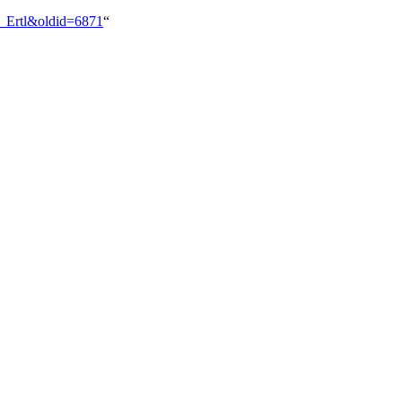
g_Ertl&oldid=6871
“