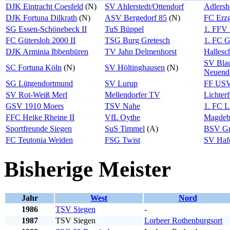
DJK Eintracht Coesfeld
(N)
SV Ahlerstedt/Ottendorf
Adlersh
DJK Fortuna Dilkrath
(N)
ASV Bergedorf 85
(N)
FC Erzg
SG Essen-Schönebeck II
TuS Büppel
1. FFV 
FC Gütersloh 2000 II
TSG Burg Gretesch
1. FC G
DJK Arminia Ibbenbüren
TV Jahn Delmenhorst
Hallesc
SV Bla
SC Fortuna Köln
(N)
SV Höltinghausen
(N)
Neuend
SG Lütgendortmund
SV Lurup
FF USV 
SV Rot-Weiß Merl
Mellendorfer TV
Lichter
GSV 1910 Moers
TSV Nahe
1. FC L
FFC Heike Rheine II
VfL Oythe
Magdeb
Sportfreunde Siegen
SuS Timmel
(A)
BSV Gr
FC Teutonia Weiden
FSG Twist
SV Haf
Bisherige Meister
Jahr
West
Nord
1986
TSV Siegen
-
1987
TSV Siegen
Lorbeer Rothenburgsort