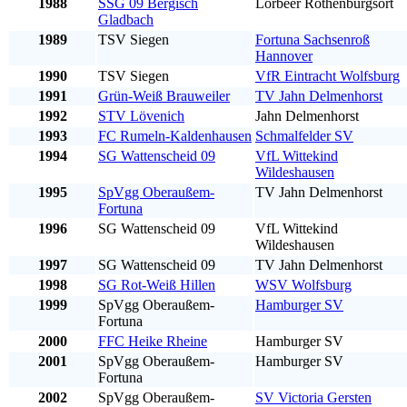
1988
SSG 09 Bergisch
Lorbeer Rothenburgsort
Gladbach
1989
TSV Siegen
Fortuna Sachsenroß
Hannover
1990
TSV Siegen
VfR Eintracht Wolfsburg
1991
Grün-Weiß Brauweiler
TV Jahn Delmenhorst
1992
STV Lövenich
Jahn Delmenhorst
1993
FC Rumeln-Kaldenhausen
Schmalfelder SV
1994
SG Wattenscheid 09
VfL Wittekind
Wildeshausen
1995
SpVgg Oberaußem-
TV Jahn Delmenhorst
Fortuna
1996
SG Wattenscheid 09
VfL Wittekind
Wildeshausen
1997
SG Wattenscheid 09
TV Jahn Delmenhorst
1998
SG Rot-Weiß Hillen
WSV Wolfsburg
1999
SpVgg Oberaußem-
Hamburger SV
Fortuna
2000
FFC Heike Rheine
Hamburger SV
2001
SpVgg Oberaußem-
Hamburger SV
Fortuna
2002
SpVgg Oberaußem-
SV Victoria Gersten