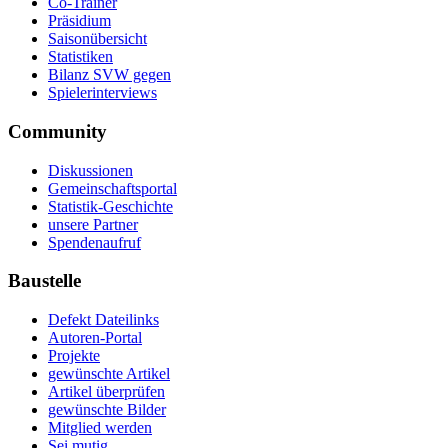
Co-Trainer
Präsidium
Saisonübersicht
Statistiken
Bilanz SVW gegen
Spielerinterviews
Community
Diskussionen
Gemeinschaftsportal
Statistik-Geschichte
unsere Partner
Spendenaufruf
Baustelle
Defekt Dateilinks
Autoren-Portal
Projekte
gewünschte Artikel
Artikel überprüfen
gewünschte Bilder
Mitglied werden
Sei mutig