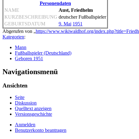
Personendaten
NAME
Aust, Friedhelm
KURZBESCHREIBUNG
deutscher Fußballspieler
GEBURTSDATUM
9. Mai
1951
Abgerufen von „
https://www.wikiwaldhof.org/index.php?title=Fri
Kategorien
:
Mann
Fußballspieler (Deutschland)
Geboren 1951
Navigationsmenü
Ansichten
Seite
Diskussion
Quelltext anzeigen
Versionsgeschichte
Anmelden
Benutzerkonto beantragen