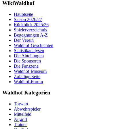
WikiWaldhof
Hauptseite
Saison 2026/27
Rückblick 2025/26
Spielerverzeichnis
Begegnungen A-Z
Der Verein
Waldhof-Geschichten
Statistikanalysen
Die Abteilungen
Die Sponsoren
Die Fanszene
Waldhof-Museum
Zufällige Seite
Waldhof-Forum
Waldhof Kategorien
Torwart
Abwehrspieler
Mittelfeld
Angriff
Trainer