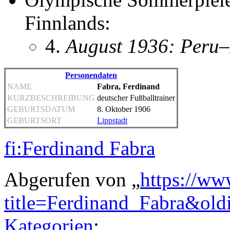
Finnlands:
4.
August 1936: Peru–
Personendaten
NAME
Fabra, Ferdinand
KURZBESCHREIBUNG
deutscher Fußballtrainer
GEBURTSDATUM
8. Oktober 1906
GEBURTSORT
Lippstadt
fi:Ferdinand Fabra
Abgerufen von „
https://ww
title=Ferdinand_Fabra&ol
Kategorien
: