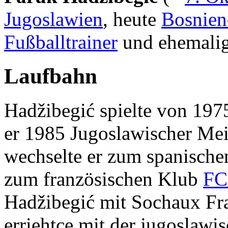
Jugoslawien
, heute
Bosnien
Fußballtrainer
und ehemalige
Laufbahn
Hadžibegić spielte von 19
er 1985 Jugoslawischer Mei
wechselte er zum spanische
zum französischen Klub
FC
Hadžibegić mit Sochaux Fra
erriehtce mit der jugoslaw