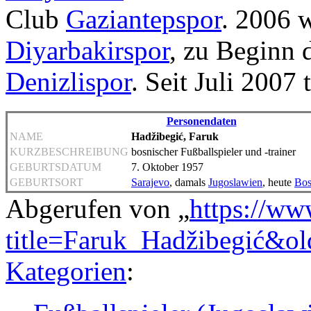
Club
Gaziantepspor
. 2006 
Diyarbakirspor
, zu Beginn 
Denizlispor
. Seit Juli 2007 
Personendaten
NAME
Hadžibegić, Faruk
KURZBESCHREIBUNG
bosnischer Fußballspieler und -trainer
GEBURTSDATUM
7. Oktober 1957
GEBURTSORT
Sarajevo
, damals
Jugoslawien
, heute
Bos
Abgerufen von „
https://ww
title=Faruk_Hadžibegić&o
Kategorien
: