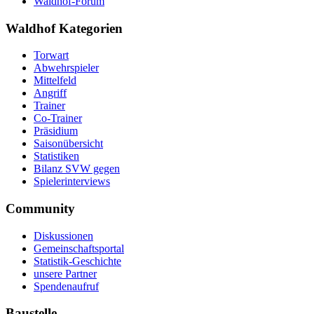
Waldhof-Forum
Waldhof Kategorien
Torwart
Abwehrspieler
Mittelfeld
Angriff
Trainer
Co-Trainer
Präsidium
Saisonübersicht
Statistiken
Bilanz SVW gegen
Spielerinterviews
Community
Diskussionen
Gemeinschaftsportal
Statistik-Geschichte
unsere Partner
Spendenaufruf
Baustelle