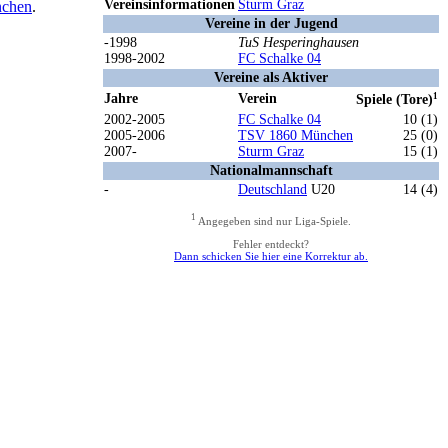
Vereinsinformationen
Sturm Graz
chen
.
Vereine in der Jugend
-1998
TuS Hesperinghausen
1998-2002
FC Schalke 04
Vereine als Aktiver
Jahre
Verein
1
Spiele (Tore)
2002-2005
FC Schalke 04
10 (1)
2005-2006
TSV 1860 München
25 (0)
2007-
Sturm Graz
15 (1)
Nationalmannschaft
-
Deutschland
U20
14 (4)
1
Angegeben sind nur Liga-Spiele.
Fehler entdeckt?
Dann schicken Sie hier eine Korrektur ab.