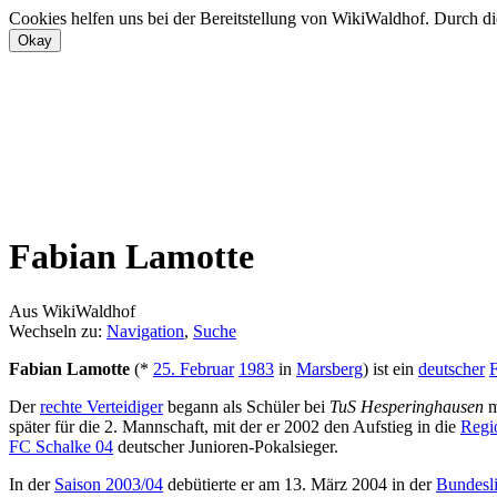
Cookies helfen uns bei der Bereitstellung von WikiWaldhof. Durch di
Fabian Lamotte
Aus WikiWaldhof
Wechseln zu:
Navigation
,
Suche
Fabian Lamotte
(*
25. Februar
1983
in
Marsberg
) ist ein
deutscher
F
Der
rechte Verteidiger
begann als Schüler bei
TuS Hesperinghausen
m
später für die 2. Mannschaft, mit der er 2002 den Aufstieg in die
Regi
FC Schalke 04
deutscher Junioren-Pokalsieger.
In der
Saison 2003/04
debütierte er am 13. März 2004 in der
Bundesl