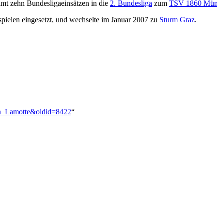
amt zehn Bundesligaeinsätzen in die
2. Bundesliga
zum
TSV 1860 Mün
spielen eingesetzt, und wechselte im Januar 2007 zu
Sturm Graz
.
ian_Lamotte&oldid=8422
“