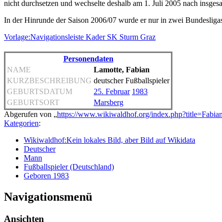
nicht durchsetzen und wechselte deshalb am 1. Juli 2005 nach insges
In der Hinrunde der Saison 2006/07 wurde er nur in zwei Bundesliga
Vorlage:Navigationsleiste Kader SK Sturm Graz
Personendaten
NAME
Lamotte, Fabian
KURZBESCHREIBUNG
deutscher Fußballspieler
GEBURTSDATUM
25. Februar
1983
GEBURTSORT
Marsberg
Abgerufen von „
https://www.wikiwaldhof.org/index.php?title=Fab
Kategorien
:
Wikiwaldhof:Kein lokales Bild, aber Bild auf Wikidata
Deutscher
Mann
Fußballspieler (Deutschland)
Geboren 1983
Navigationsmenü
Ansichten