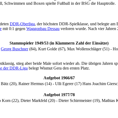
ll, Schwimmen und Boxen spielte Fußball in der BSG die Hauptrolle.
ndeten
DDR-Oberliga
, der höchsten DDR-Spielklasse, und belegte am
e
mit 0:1 gegen
Waggonbau Dessau
verloren wurde. Nach vier Jahren Z
Stammspieler 1949/53 (in Klammern Zahl der Einsätze)
-
Georg Buschner
(84), Kurt Golde (67), Max Wollenschläger (51) - Hor
tklassig, stieg aber beide Male sofort wieder ab. Die übrigen Jahren s
le der DDR-Liga
belegt Wismut Gera den ersten Platz.
Aufgebot 1966/67
 Bätz (20), Rainer Hermus (14) - Ulli Egerer (17) Hans Joachim Giersch
Aufgebot 1977/78
Korn (22), Dieter Markfeld (20) - Dieter Schirrmeister (19), Mathias 