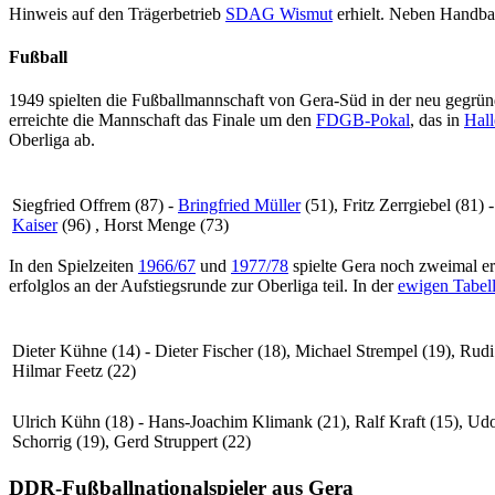
Hinweis auf den Trägerbetrieb
SDAG Wismut
erhielt. Neben Handba
Fußball
1949 spielten die Fußballmannschaft von Gera-Süd in der neu gegrü
erreichte die Mannschaft das Finale um den
FDGB-Pokal
, das in
Hall
Oberliga ab.
Siegfried Offrem (87) -
Bringfried Müller
(51), Fritz Zerrgiebel (81) 
Kaiser
(96) , Horst Menge (73)
In den Spielzeiten
1966/67
und
1977/78
spielte Gera noch zweimal ers
erfolglos an der Aufstiegsrunde zur Oberliga teil. In der
ewigen Tabel
Dieter Kühne (14) - Dieter Fischer (18), Michael Strempel (19), Rudi
Hilmar Feetz (22)
Ulrich Kühn (18) - Hans-Joachim Klimank (21), Ralf Kraft (15), Udo 
Schorrig (19), Gerd Struppert (22)
DDR-Fußballnationalspieler aus Gera