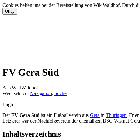
Cookies helfen uns bei der Bereitstellung von WikiWaldhof. Durch di
FV Gera Süd
Aus WikiWaldhof
Wechseln zu:
Navigation
,
Suche
Logo
Der
FV Gera Süd
ist ein Fußballverein aus
Gera
in
Thüringen
. Er e
Letzterer war der Nachfolgeverein der ehemaligen BSG Wismut Gera un
Inhaltsverzeichnis