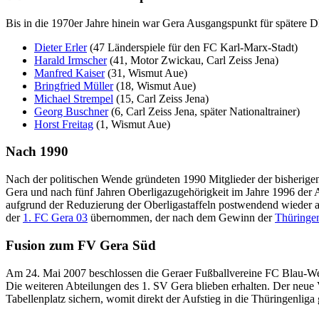
Bis in die 1970er Jahre hinein war Gera Ausgangspunkt für spätere 
Dieter Erler
(47 Länderspiele für den FC Karl-Marx-Stadt)
Harald Irmscher
(41, Motor Zwickau, Carl Zeiss Jena)
Manfred Kaiser
(31, Wismut Aue)
Bringfried Müller
(18, Wismut Aue)
Michael Strempel
(15, Carl Zeiss Jena)
Georg Buschner
(6, Carl Zeiss Jena, später Nationaltrainer)
Horst Freitag
(1, Wismut Aue)
Nach 1990
Nach der politischen Wende gründeten 1990 Mitglieder der bisheri
Gera und nach fünf Jahren Oberligazugehörigkeit im Jahre 1996 der A
aufgrund der Reduzierung der Oberligastaffeln postwendend wieder 
der
1. FC Gera 03
übernommen, der nach dem Gewinn der
Thüringen
Fusion zum FV Gera Süd
Am 24. Mai 2007 beschlossen die Geraer Fußballvereine FC Blau-We
Die weiteren Abteilungen des 1. SV Gera blieben erhalten. Der neue
Tabellenplatz sichern, womit direkt der Aufstieg in die Thüringenlig