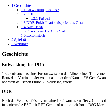
1
Geschichte
1.1
Entwicklung bis 1945
1.2
DDR
1.2.1
Fußball
1.3
DDR-Fußballnationalspieler aus Gera
1.4
Nach 1990
1.5
Fusion zum FV Gera Süd
1.6
Logohistorie
2
Spielstätte
3
Weblinks
Geschichte
Entwicklung bis 1945
1922 entstand aus einer Fusion zwischen der Allgemeinen Turngeme
Reuß dem Verein an, der von da an unter dem Namen SV Gera 04 antrat.
höchsten deutschen Fußball-Spielklasse, spielte.
DDR
Nach der Vereinsauflösung im Jahre 1945 kam es zur Neugründung de
fusionierte die BSG mit RFT Gera und nannte sich fortan BSG Mec