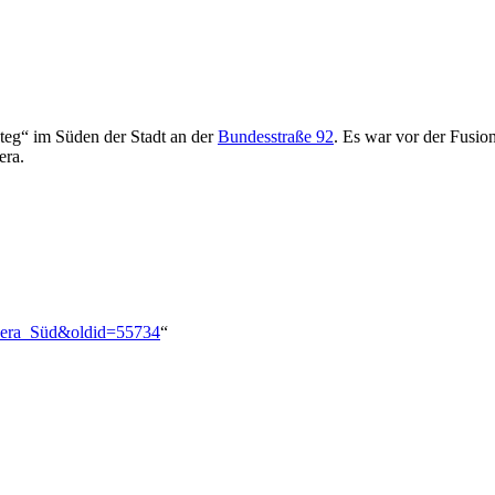
teg“ im Süden der Stadt an der
Bundesstraße 92
. Es war vor der Fusion
ra.
_Gera_Süd&oldid=55734
“