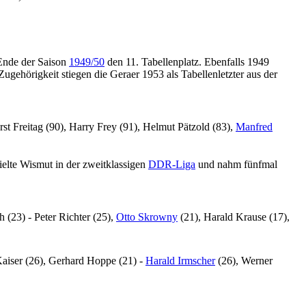
 Ende der Saison
1949/50
den 11. Tabellenplatz. Ebenfalls 1949
ugehörigkeit stiegen die Geraer 1953 als Tabellenletzter aus der
st Freitag (90), Harry Frey (91), Helmut Pätzold (83),
Manfred
pielte Wismut in der zweitklassigen
DDR-Liga
und nahm fünfmal
 (23) - Peter Richter (25),
Otto Skrowny
(21), Harald Krause (17),
Kaiser (26), Gerhard Hoppe (21) -
Harald Irmscher
(26), Werner