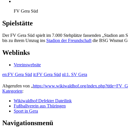
FV Gera Süd
Spielstätte
Der FV Gera Süd spielt im 7.000 Stehplätze fassenden „Stadion am S
bis zu ihrem Umzug ins
Stadion der Freundschaft
die BSG Wismut Ge
Weblinks
Vereinswebsite
en:FV Gera Süd
it:FV Gera Süd
nl:1. SV Gera
Abgerufen von „
https://www.wikiwaldhof.org/index.php?title=FV
Kategorien
:
Wikiwaldhof:Defekter Dateilink
Fußballverein aus Thüringen
Sport in Gera
Navigationsmenü