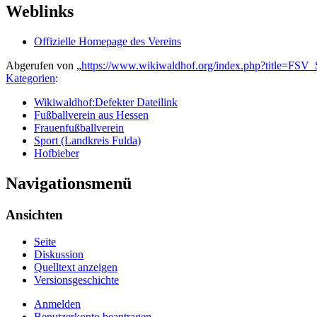
Weblinks
Offizielle Homepage des Vereins
Abgerufen von „
https://www.wikiwaldhof.org/index.php?title=FS
Kategorien
:
Wikiwaldhof:Defekter Dateilink
Fußballverein aus Hessen
Frauenfußballverein
Sport (Landkreis Fulda)
Hofbieber
Navigationsmenü
Ansichten
Seite
Diskussion
Quelltext anzeigen
Versionsgeschichte
Anmelden
Benutzerkonto beantragen