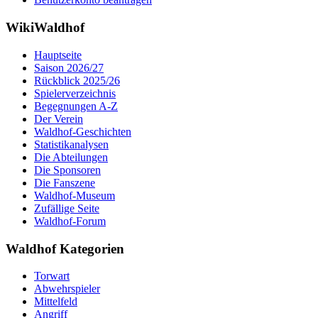
WikiWaldhof
Hauptseite
Saison 2026/27
Rückblick 2025/26
Spielerverzeichnis
Begegnungen A-Z
Der Verein
Waldhof-Geschichten
Statistikanalysen
Die Abteilungen
Die Sponsoren
Die Fanszene
Waldhof-Museum
Zufällige Seite
Waldhof-Forum
Waldhof Kategorien
Torwart
Abwehrspieler
Mittelfeld
Angriff