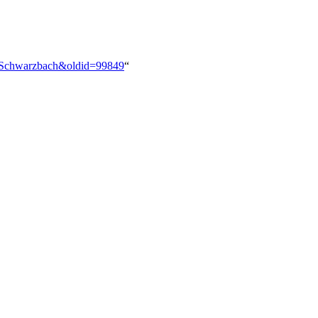
V_Schwarzbach&oldid=99849
“