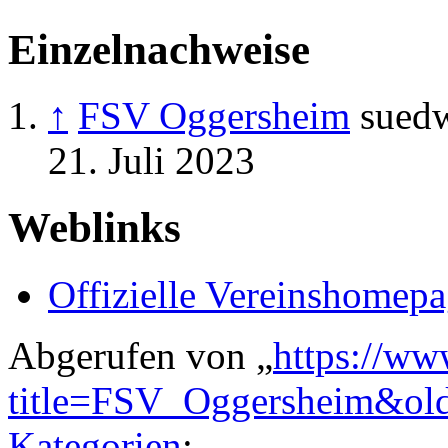
Einzelnachweise
↑
FSV Oggersheim
suedw
21. Juli 2023
Weblinks
Offizielle Vereinshomep
Abgerufen von „
https://ww
title=FSV_Oggersheim&ol
Kategorien
: