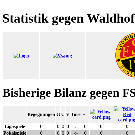
Statistik gegen Waldhof
Bisherige Bilanz gegen 
Begegnungen
G
U
V
Tore
+ -
Ligaspiele
0
0
0
0
-:-
0
0
0
Pokalspiele
0
0
0
0
-:-
0
0
0