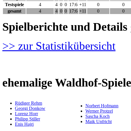
Testspiele
4
4
0
0
17:6
+11
0
0
gesamt
4
4
0
0
17:6
+11
0
0
Spielberichte und Detai
>> zur Statistikübersicht
ehemalige Waldhof-Spiele
Rüdiger Rehm
Norbert Hofmann
Georgi Donkow
Werner Protzel
Lorenz Horr
Sascha Koch
Philipp Stiller
Maik Unfricht
Enis Hajri