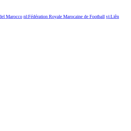
a del Marocco
nl:Fédération Royale Marocaine de Football
vi:Liên