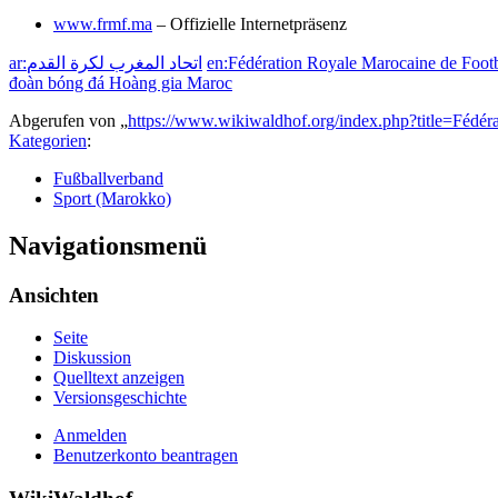
www.frmf.ma
– Offizielle Internetpräsenz
ar:اتحاد المغرب لكرة القدم
en:Fédération Royale Marocaine de Footb
đoàn bóng đá Hoàng gia Maroc
Abgerufen von „
https://www.wikiwaldhof.org/index.php?title=Féd
Kategorien
:
Fußballverband
Sport (Marokko)
Navigationsmenü
Ansichten
Seite
Diskussion
Quelltext anzeigen
Versionsgeschichte
Anmelden
Benutzerkonto beantragen