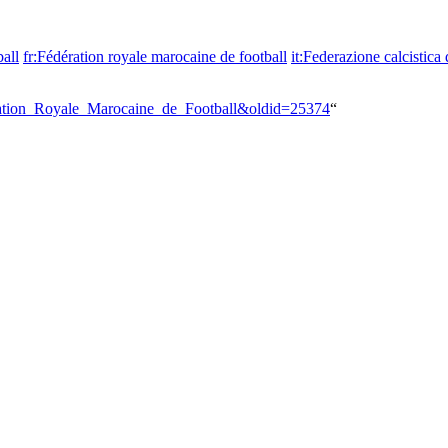
all
fr:Fédération royale marocaine de football
it:Federazione calcistic
ération_Royale_Marocaine_de_Football&oldid=25374
“