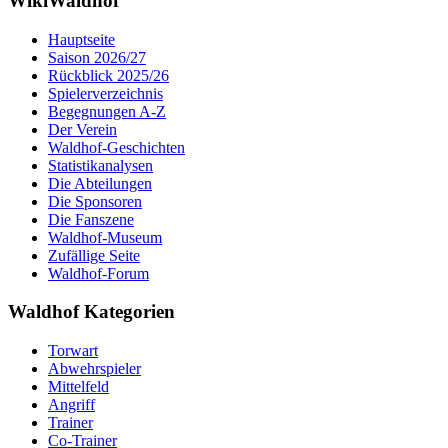
WikiWaldhof
Hauptseite
Saison 2026/27
Rückblick 2025/26
Spielerverzeichnis
Begegnungen A-Z
Der Verein
Waldhof-Geschichten
Statistikanalysen
Die Abteilungen
Die Sponsoren
Die Fanszene
Waldhof-Museum
Zufällige Seite
Waldhof-Forum
Waldhof Kategorien
Torwart
Abwehrspieler
Mittelfeld
Angriff
Trainer
Co-Trainer