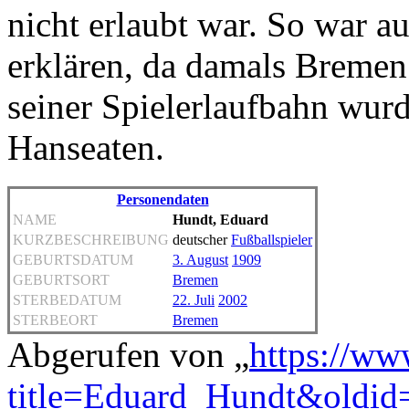
nicht erlaubt war. So war a
erklären, da damals Bremen
seiner Spielerlaufbahn wur
Hanseaten.
Personendaten
NAME
Hundt, Eduard
KURZBESCHREIBUNG
deutscher
Fußballspieler
GEBURTSDATUM
3. August
1909
GEBURTSORT
Bremen
STERBEDATUM
22. Juli
2002
STERBEORT
Bremen
Abgerufen von „
https://ww
title=Eduard_Hundt&oldid