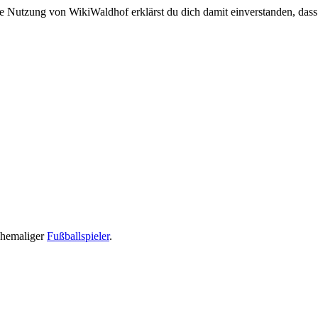
e Nutzung von WikiWaldhof erklärst du dich damit einverstanden, dass
 ehemaliger
Fußballspieler
.