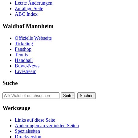
Letzte Änderungen
Zufällige Seite
ABC Index
Waldhof Mannheim
Offizielle Webseite
Ticketing
Fanshop
Tennis
Handball
Buwe-News
Livestream
Suche
Werkzeuge
Links auf diese Seite
Änderungen an verlinkten Seiten
Spezialseiten
Druckversion