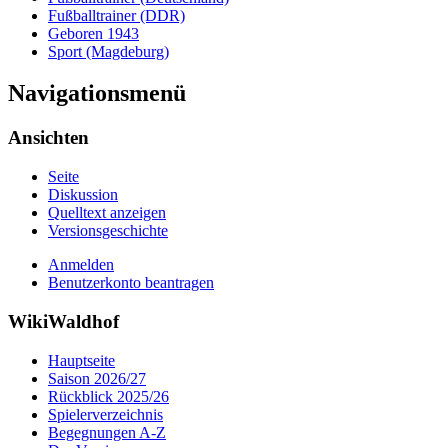
Fußballtrainer (DDR)
Geboren 1943
Sport (Magdeburg)
Navigationsmenü
Ansichten
Seite
Diskussion
Quelltext anzeigen
Versionsgeschichte
Anmelden
Benutzerkonto beantragen
WikiWaldhof
Hauptseite
Saison 2026/27
Rückblick 2025/26
Spielerverzeichnis
Begegnungen A-Z