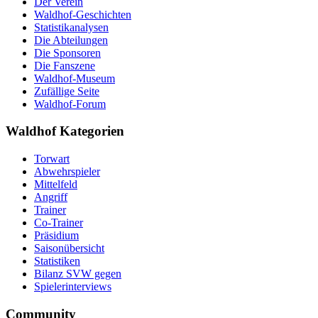
Der Verein
Waldhof-Geschichten
Statistikanalysen
Die Abteilungen
Die Sponsoren
Die Fanszene
Waldhof-Museum
Zufällige Seite
Waldhof-Forum
Waldhof Kategorien
Torwart
Abwehrspieler
Mittelfeld
Angriff
Trainer
Co-Trainer
Präsidium
Saisonübersicht
Statistiken
Bilanz SVW gegen
Spielerinterviews
Community