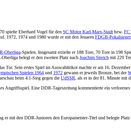
70 spielte Eberhard Vogel für den
SC Motor Karl-Marx-Stadt
bzw.
FC 
uf. 1972, 1974 und 1980 wurde er mit den Jenaern
FDGB-Pokalsieger
-Oberliga
-Spielen. Insgesamt erzielte er 188 Tore, 70 Tore in 198 S
R-Oberliga belegt er den zweiten Platz nach
Joachim Streich
mit 229 Tre
 das Tor. Sein erstes Spiel im Auswahltrikot machte er am 16. Dezember
ympischen Spielen 1964
und
1972
gewann er jeweils Bronze, bei der
W
Warschau beim 4:1-Sieg gegen die
UdSSR
, als er in der 81. Minute mit
s Angriffsspiel. Eine DDR-Tageszeitung kommentierte ein verlorenes L
ang er mit den DDR-Junioren den Europameister-Titel und belegte Plat