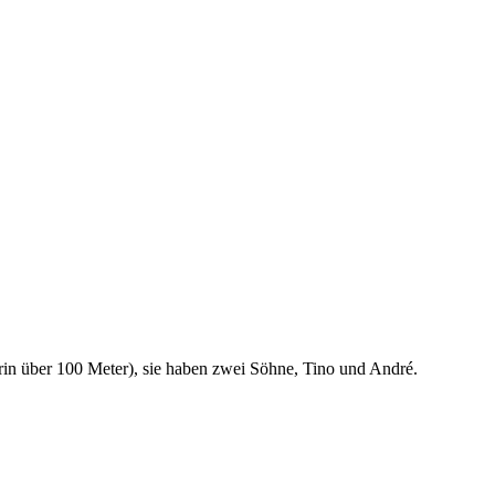
n über 100 Meter), sie haben zwei Söhne, Tino und André.