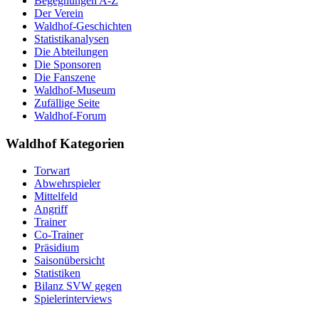
Begegnungen A-Z
Der Verein
Waldhof-Geschichten
Statistikanalysen
Die Abteilungen
Die Sponsoren
Die Fanszene
Waldhof-Museum
Zufällige Seite
Waldhof-Forum
Waldhof Kategorien
Torwart
Abwehrspieler
Mittelfeld
Angriff
Trainer
Co-Trainer
Präsidium
Saisonübersicht
Statistiken
Bilanz SVW gegen
Spielerinterviews