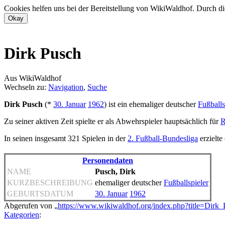
Cookies helfen uns bei der Bereitstellung von WikiWaldhof. Durch di
Dirk Pusch
Aus WikiWaldhof
Wechseln zu:
Navigation
,
Suche
Dirk Pusch
(*
30. Januar
1962
) ist ein ehemaliger deutscher
Fußballs
Zu seiner aktiven Zeit spielte er als Abwehrspieler hauptsächlich für
R
In seinen insgesamt 321 Spielen in der
2. Fußball-Bundesliga
erzielte
Personendaten
NAME
Pusch, Dirk
KURZBESCHREIBUNG
ehemaliger deutscher
Fußballspieler
GEBURTSDATUM
30. Januar
1962
Abgerufen von „
https://www.wikiwaldhof.org/index.php?title=Dir
Kategorien
: