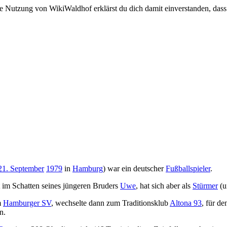
e Nutzung von WikiWaldhof erklärst du dich damit einverstanden, dass
21. September
1979
in
Hamburg
) war ein deutscher
Fußballspieler
.
 im Schatten seines jüngeren Bruders
Uwe
, hat sich aber als
Stürmer
(u
m
Hamburger SV
, wechselte dann zum Traditionsklub
Altona 93
, für d
n.