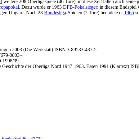
3
weitere 208 Oberligaspiele (46 Tore); in diese Zeit fallen auch seine
ropapokal
. Dazu wurde er 1963
DFB-Pokalsieger
; in diesem Endspiel
gegen Ungarn. Nach 28
Bundesliga
-Spielen (2 Tore) beendete er
1965
se
ttingen 2003 (Die Werkstatt) ISBN 3-89533-437-5
7679-0803-4
t 1998/99
ie Geschichte der Oberliga Nord 1947-1963. Essen 1991 (Klartext) IS
er_Seeler&oldid=4772
“