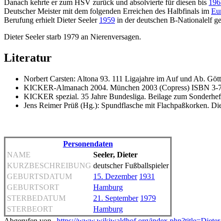
Danach kehrte er zum HSV zurück und absolvierte für diesen bis
196
Deutscher Meister mit dem folgenden Erreichen des Halbfinals im
Eu
Berufung erhielt Dieter Seeler
1959
in der deutschen B-Nationalelf 
Dieter Seeler starb 1979 an Nierenversagen.
Literatur
Norbert Carsten: Altona 93. 111 Ligajahre im Auf und Ab. Gö
KICKER-Almanach 2004. München 2003 (Copress) ISBN 3-
KICKER spezial. 35 Jahre Bundesliga. Beilage zum Sonderhef
Jens Reimer Prüß (Hg.): Spundflasche mit Flachpaßkorken. D
Personendaten
NAME
Seeler, Dieter
KURZBESCHREIBUNG
deutscher Fußballspieler
GEBURTSDATUM
15. Dezember
1931
GEBURTSORT
Hamburg
STERBEDATUM
21. September
1979
STERBEORT
Hamburg
Abgerufen von „
https://www.wikiwaldhof.org/index.php?title=Diet