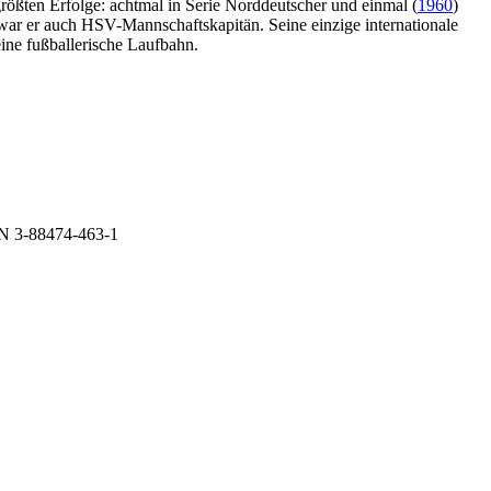
 größten Erfolge: achtmal in Serie Norddeutscher und einmal (
1960
)
 war er auch HSV-Mannschaftskapitän. Seine einzige internationale
ine fußballerische Laufbahn.
BN 3-88474-463-1