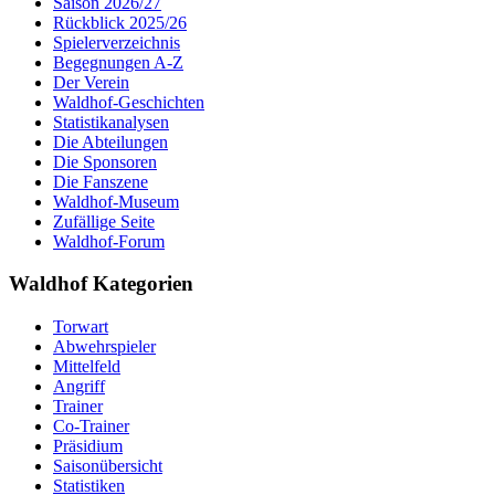
Saison 2026/27
Rückblick 2025/26
Spielerverzeichnis
Begegnungen A-Z
Der Verein
Waldhof-Geschichten
Statistikanalysen
Die Abteilungen
Die Sponsoren
Die Fanszene
Waldhof-Museum
Zufällige Seite
Waldhof-Forum
Waldhof Kategorien
Torwart
Abwehrspieler
Mittelfeld
Angriff
Trainer
Co-Trainer
Präsidium
Saisonübersicht
Statistiken